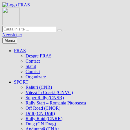
Newsletter
Meniu
FRAS
Despre FRAS
Contact
Statut
Comisii
Organizare
SPORT
Raliuri (CNR)
Viteză în Coastă (CNVC)
Super Rally (CNSR)
Rally Start – Romania Pitoreasca
Off Road (CNOR)
Drift (CN Drift)
Rally Raid (CNRR)
Drag (CN Drag)
Anduranţă (CNA)