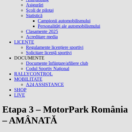
Asigurări
Şcoli de pilotaj
Statistică
Campionii automobilismului
Personalități ale automobilismului
Clasamente 2025
Acreditare media
LICENȚE
Regulamente licențiere sportivi
Solicitare licență sportivi
DOCUMENTE
Documente înfiinţare/afiliere club
Codul Sportiv Naţional
RALLYCONTROL
MOBILITATE
A24 ASSISTANCE
SHOP
LIVE
Etapa 3 – MotorPark România
– AMÂNATĂ