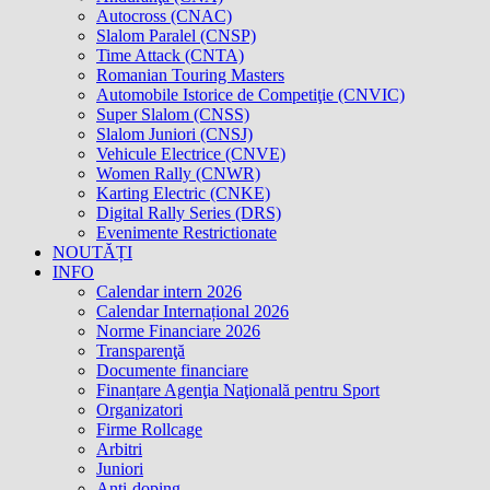
Autocross (CNAC)
Slalom Paralel (CNSP)
Time Attack (CNTA)
Romanian Touring Masters
Automobile Istorice de Competiţie (CNVIC)
Super Slalom (CNSS)
Slalom Juniori (CNSJ)
Vehicule Electrice (CNVE)
Women Rally (CNWR)
Karting Electric (CNKE)
Digital Rally Series (DRS)
Evenimente Restrictionate
NOUTĂȚI
INFO
Calendar intern 2026
Calendar Internațional 2026
Norme Financiare 2026
Transparenţă
Documente financiare
Finanțare Agenţia Naţională pentru Sport
Organizatori
Firme Rollcage
Arbitri
Juniori
Anti-doping