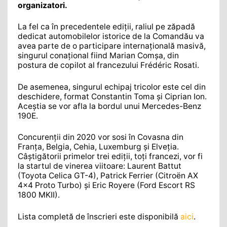
organizatori.
La fel ca în precedentele ediții, raliul pe zăpadă
dedicat automobilelor istorice de la Comandău va
avea parte de o participare internațională masivă,
singurul conațional fiind Marian Comșa, din
postura de copilot al francezului Frédéric Rosati.
De asemenea, singurul echipaj tricolor este cel din
deschidere, format Constantin Toma și Ciprian Ion.
Aceștia se vor afla la bordul unui Mercedes-Benz
190E.
Concurenții din 2020 vor sosi în Covasna din
Franța, Belgia, Cehia, Luxemburg și Elveția.
Câștigătorii primelor trei ediții, toți francezi, vor fi
la startul de vinerea viitoare: Laurent Battut
(Toyota Celica GT-4), Patrick Ferrier (Citroën AX
4×4 Proto Turbo) și Eric Royere (Ford Escort RS
1800 MKII).
Lista completă de înscrieri este disponibilă
aici
.