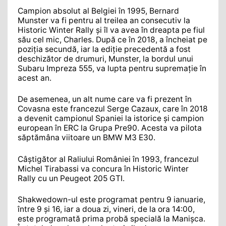
Campion absolut al Belgiei în 1995, Bernard
Munster va fi pentru al treilea an consecutiv la
Historic Winter Rally și îl va avea în dreapta pe fiul
său cel mic, Charles. După ce în 2018, a încheiat pe
poziția secundă, iar la ediție precedentă a fost
deschizător de drumuri, Munster, la bordul unui
Subaru Impreza 555, va lupta pentru supremație în
acest an.
De asemenea, un alt nume care va fi prezent în
Covasna este francezul Serge Cazaux, care în 2018
a devenit campionul Spaniei la istorice și campion
european în ERC la Grupa Pre90. Acesta va pilota
săptămâna viitoare un BMW M3 E30.
Câștigător al Raliului României în 1993, francezul
Michel Tirabassi va concura în Historic Winter
Rally cu un Peugeot 205 GTI.
Shakwedown-ul este programat pentru 9 ianuarie,
între 9 și 16, iar a doua zi, vineri, de la ora 14:00,
este programată prima probă specială la Manișca.