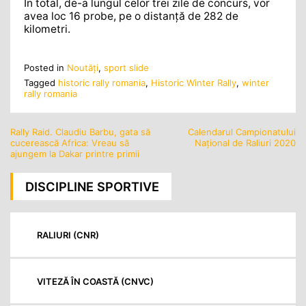
În total, de-a lungul celor trei zile de concurs, vor
avea loc 16 probe, pe o distanță de 282 de
kilometri.
Posted in
Noutăţi
,
sport slide
Tagged
historic rally romania
,
Historic Winter Rally
,
winter
rally romania
Rally Raid. Claudiu Barbu, gata să
Calendarul Campionatului
Navigare
cucerească Africa: Vreau să
Național de Raliuri 2020
în
ajungem la Dakar printre primii
articole
DISCIPLINE SPORTIVE
RALIURI (CNR)
VITEZĂ ÎN COASTĂ (CNVC)