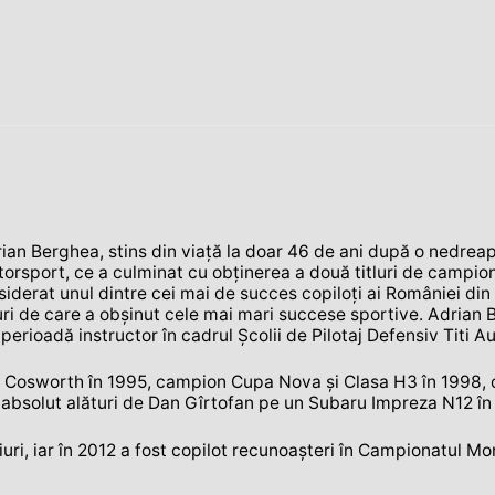
ian Berghea, stins din viaţă la doar 46 de ani după o nedreap
orsport, ce a culminat cu obţinerea a două titluri de campion
derat unul dintre cei mai de succes copiloţi ai României din is
turi de care a obşinut cele mai mari succese sportive. Adrian 
perioadă instructor în cadrul Şcolii de Pilotaj Defensiv Titi A
Cosworth în 1995, campion Cupa Nova şi Clasa H3 în 1998, c
 absolut alături de Dan Gîrtofan pe un Subaru Impreza N12 în
uri, iar în 2012 a fost copilot recunoaşteri în Campionatul Mo