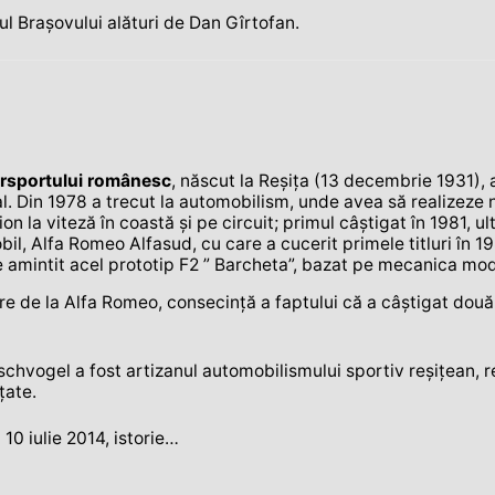
ul Braşovului alături de Dan Gîrtofan.
orsportului românesc
, născut la Reşiţa (13 decembrie 1931),
l. Din 1978 a trecut la automobilism, unde avea să realizeze n
ion la viteză în coastă şi pe circuit; primul câştigat în 1981,
l, Alfa Romeo Alfasud, cu care a cucerit primele titluri în 1981
amintit acel prototip F2 ” Barcheta”, bazat pe mecanica mod
 de la Alfa Romeo, consecinţă a faptului că a câştigat două tit
Hirschvogel a fost artizanul automobilismului sportiv reşiţea
ţate.
10 iulie 2014, istorie…