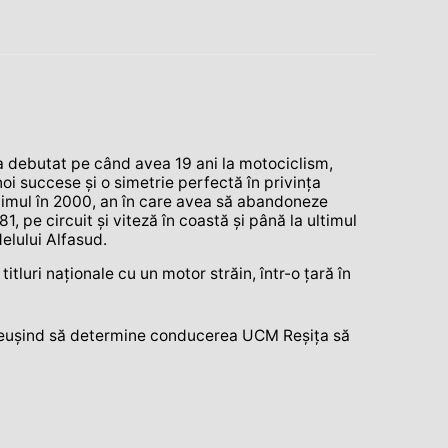
 a debutat pe când avea 19 ani la motociclism,
oi succese şi o simetrie perfectă în privinţa
 ultimul în 2000, an în care avea să abandoneze
, pe circuit şi viteză în coastă şi până la ultimul
elului Alfasud.
luri naţionale cu un motor străin, într-o ţară în
n, reuşind să determine conducerea UCM Reşiţa să