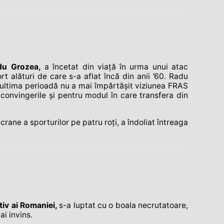
du Grozea,
a încetat din viață în urma unui atac
t alături de care s-a aflat încă din anii ’60. Radu
 ultima perioadă nu a mai împărtăşit viziunea FRAS
 convingerile şi pentru modul în care transfera din
ane a sporturilor pe patru roți, a îndoliat întreaga
tiv ai Romaniei,
s-a luptat cu o boala necrutatoare,
i invins.