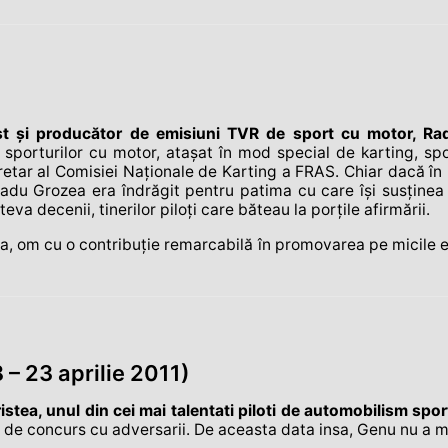
st şi producător de emisiuni TVR de sport cu motor, Ra
porturilor cu motor, ataşat în mod special de karting, spor
retar al Comisiei Naționale de Karting a FRAS. Chiar dacă în
Radu Grozea era îndrăgit pentru patima cu care îşi susținea
va decenii, tinerilor piloți care băteau la porțile afirmării.
 om cu o contribuție remarcabilă în promovarea pe micile ecr
– 23 aprilie 2011)
stea, unul din cei mai talentati piloti de automobilism spor
 de concurs cu adversarii. De aceasta data insa, Genu nu a ma