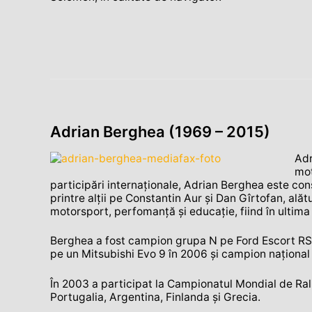
Adrian Berghea (1969 – 2015)
Adr
mot
participări internaţionale, Adrian Berghea este consi
printre alţii pe Constantin Aur şi Dan Gîrtofan, ală
motorsport, perfomanţă şi educaţie, fiind în ultima 
Berghea a fost campion grupa N pe Ford Escort RS 
pe un Mitsubishi Evo 9 în 2006 şi campion naţional
În 2003 a participat la Campionatul Mondial de Rali
Portugalia, Argentina, Finlanda şi Grecia.