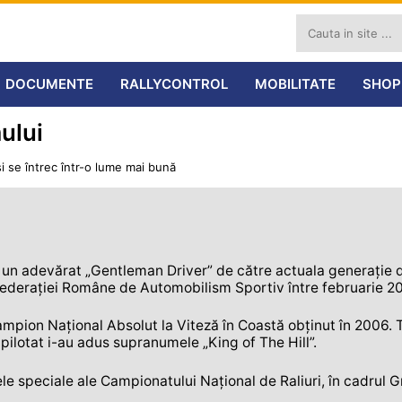
DOCUMENTE
RALLYCONTROL
MOBILITATE
SHOP
ului
i se întrec într-o lume mai bună
i un adevărat „Gentleman Driver” de către actuala generație d
Federației Române de Automobilism Sportiv între februarie 20
Campion Național Absolut la Viteză în Coastă obținut în 2006.
pilotat i-au adus supranumele „King of The Hill”.
ele speciale ale Campionatului Național de Raliuri, în cadrul 