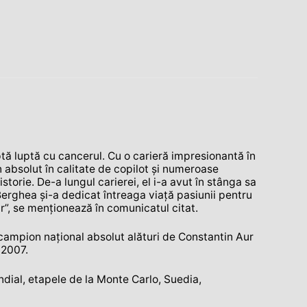
tă luptă cu cancerul. Cu o carieră impresionantă în
 absolut în calitate de copilot şi numeroase
torie. De-a lungul carierei, el i-a avut în stânga sa
Berghea şi-a dedicat întreaga viaţă pasiunii pentru
ur”, se menţionează în comunicatul citat.
ampion naţional absolut alături de Constantin Aur
 2007.
ndial, etapele de la Monte Carlo, Suedia,