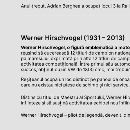
Anul trecut, Adrian Berghea a ocupat locul 3 la Rali
Werner Hirschvogel (1931 – 2013)
Werner Hirschvogel, o figură emblematică a mot
reuşind să cucerească 12 titluri de campion naţiona
palmaresului, exprimată prin alte 12 titluri de camp
activitatea competiţională. Între primul său automobi
succes, obţinut cu un VW de 1800 cmc, mai trebuie 
Reşiţeanul ocupă un loc distinct pe panoul de onoare
care nu existau nici piese de schimb şi nici service.
Distins cu titlul de Maestru al Sportului, Werner 
înfiinţeze şi să susţină activitatea echipei nou înfiin
Werner Hirschvogel – pilot de legendă, devenit, din 