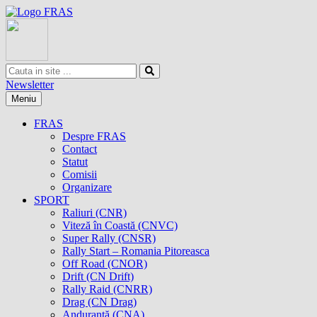
Newsletter
Meniu
FRAS
Despre FRAS
Contact
Statut
Comisii
Organizare
SPORT
Raliuri (CNR)
Viteză în Coastă (CNVC)
Super Rally (CNSR)
Rally Start – Romania Pitoreasca
Off Road (CNOR)
Drift (CN Drift)
Rally Raid (CNRR)
Drag (CN Drag)
Anduranţă (CNA)