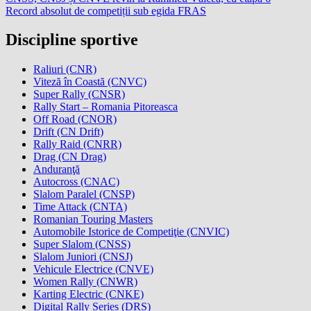
Record absolut de competiții sub egida FRAS
Discipline sportive
Raliuri (CNR)
Viteză în Coastă (CNVC)
Super Rally (CNSR)
Rally Start – Romania Pitoreasca
Off Road (CNOR)
Drift (CN Drift)
Rally Raid (CNRR)
Drag (CN Drag)
Anduranţă
Autocross (CNAC)
Slalom Paralel (CNSP)
Time Attack (CNTA)
Romanian Touring Masters
Automobile Istorice de Competiţie (CNVIC)
Super Slalom (CNSS)
Slalom Juniori (CNSJ)
Vehicule Electrice (CNVE)
Women Rally (CNWR)
Karting Electric (CNKE)
Digital Rally Series (DRS)