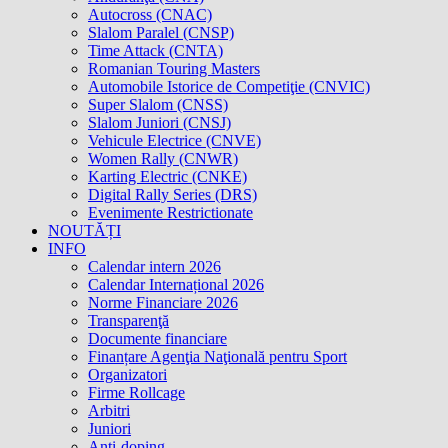
Autocross (CNAC)
Slalom Paralel (CNSP)
Time Attack (CNTA)
Romanian Touring Masters
Automobile Istorice de Competiţie (CNVIC)
Super Slalom (CNSS)
Slalom Juniori (CNSJ)
Vehicule Electrice (CNVE)
Women Rally (CNWR)
Karting Electric (CNKE)
Digital Rally Series (DRS)
Evenimente Restrictionate
NOUTĂȚI
INFO
Calendar intern 2026
Calendar Internațional 2026
Norme Financiare 2026
Transparenţă
Documente financiare
Finanțare Agenţia Naţională pentru Sport
Organizatori
Firme Rollcage
Arbitri
Juniori
Anti-doping