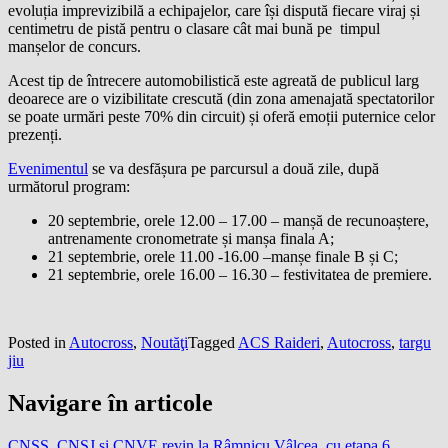
evoluția imprevizibilă a echipajelor, care își dispută fiecare viraj și
centimetru de pistă pentru o clasare cât mai bună pe timpul
manșelor de concurs.
Acest tip de întrecere automobilistică este agreată de publicul larg
deoarece are o vizibilitate crescută (din zona amenajată spectatorilor
se poate urmări peste 70% din circuit) și oferă emoții puternice celor
prezenți.
Evenimentul
se va desfășura pe parcursul a două zile, după
următorul program:
20 septembrie, orele 12.00 – 17.00 – manșă de recunoaștere,
antrenamente cronometrate și manșa finala A;
21 septembrie, orele 11.00 -16.00 –manșe finale B și C;
21 septembrie, orele 16.00 – 16.30 – festivitatea de premiere.
Posted in
Autocross
,
Noutăţi
Tagged
ACS Raideri
,
Autocross
,
targu
jiu
Navigare în articole
CNSS, CNSJ și CNVE revin la Râmnicu Vâlcea, cu etapa 6