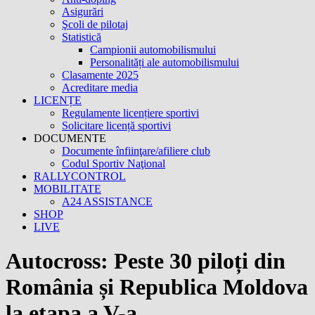
Asigurări
Şcoli de pilotaj
Statistică
Campionii automobilismului
Personalități ale automobilismului
Clasamente 2025
Acreditare media
LICENȚE
Regulamente licențiere sportivi
Solicitare licență sportivi
DOCUMENTE
Documente înfiinţare/afiliere club
Codul Sportiv Naţional
RALLYCONTROL
MOBILITATE
A24 ASSISTANCE
SHOP
LIVE
Autocross: Peste 30 piloți din
România și Republica Moldova
la etapa a V-a