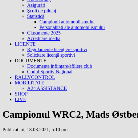
Asigurări
Şcoli de pilotaj
Statistică
Campionii automobilismului
Personalități ale automobilismului
Clasamente 2025
Acreditare media
LICENȚE
Regulamente licențiere sportivi
Solicitare licență sportivi
DOCUMENTE
Documente înfiinţare/afiliere club
Codul Sportiv Naţional
RALLYCONTROL
MOBILITATE
A24 ASSISTANCE
SHOP
LIVE
Campionul WRC2, Mads Østberg,
Publicat joi, 18.03.2021, 5:10 pm