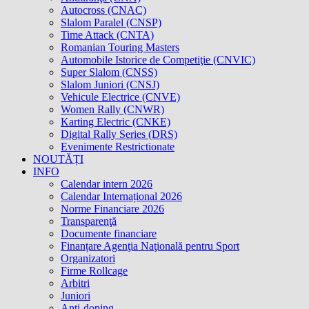
Autocross (CNAC)
Slalom Paralel (CNSP)
Time Attack (CNTA)
Romanian Touring Masters
Automobile Istorice de Competiţie (CNVIC)
Super Slalom (CNSS)
Slalom Juniori (CNSJ)
Vehicule Electrice (CNVE)
Women Rally (CNWR)
Karting Electric (CNKE)
Digital Rally Series (DRS)
Evenimente Restrictionate
NOUTĂȚI
INFO
Calendar intern 2026
Calendar Internațional 2026
Norme Financiare 2026
Transparenţă
Documente financiare
Finanțare Agenţia Naţională pentru Sport
Organizatori
Firme Rollcage
Arbitri
Juniori
Anti-doping