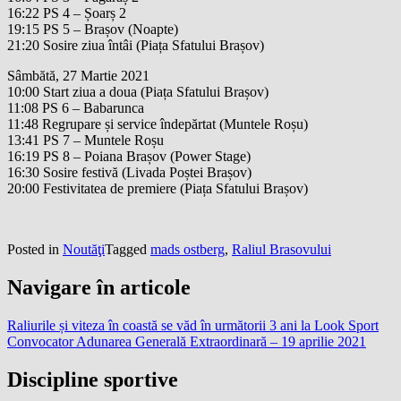
16:22 PS 4 – Șoarș 2
19:15 PS 5 – Brașov (Noapte)
21:20 Sosire ziua întâi (Piața Sfatului Brașov)
Sâmbătă, 27 Martie 2021
10:00 Start ziua a doua (Piața Sfatului Brașov)
11:08 PS 6 – Babarunca
11:48 Regrupare și service îndepărtat (Muntele Roșu)
13:41 PS 7 – Muntele Roșu
16:19 PS 8 – Poiana Brașov (Power Stage)
16:30 Sosire festivă (Livada Poștei Brașov)
20:00 Festivitatea de premiere (Piața Sfatului Brașov)
Posted in
Noutăţi
Tagged
mads ostberg
,
Raliul Brasovului
Navigare în articole
Raliurile și viteza în coastă se văd în următorii 3 ani la Look Sport
Convocator Adunarea Generală Extraordinară – 19 aprilie 2021
Discipline sportive