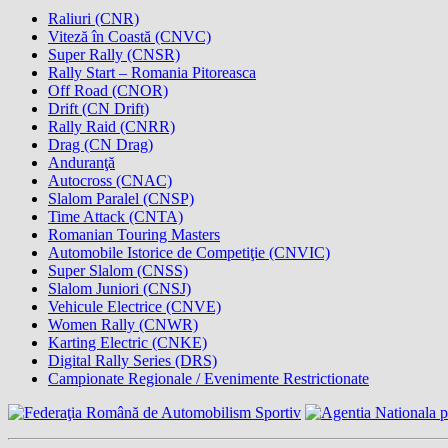
Raliuri (CNR)
Viteză în Coastă (CNVC)
Super Rally (CNSR)
Rally Start – Romania Pitoreasca
Off Road (CNOR)
Drift (CN Drift)
Rally Raid (CNRR)
Drag (CN Drag)
Anduranţă
Autocross (CNAC)
Slalom Paralel (CNSP)
Time Attack (CNTA)
Romanian Touring Masters
Automobile Istorice de Competiţie (CNVIC)
Super Slalom (CNSS)
Slalom Juniori (CNSJ)
Vehicule Electrice (CNVE)
Women Rally (CNWR)
Karting Electric (CNKE)
Digital Rally Series (DRS)
Campionate Regionale / Evenimente Restrictionate