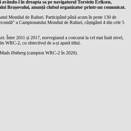
 avându-l în dreapta sa pe navigatorul Torstein Eriksen,
ului Brașovului, anunță clubul organizator printr-un comunicat.
ionatul Mondial de Raliuri. Participând până acum în peste 130 de
 secundă” a Campionatului Mondial de Raliuri, câștigând 4 din cele 5
. Între 2011 și 2017, norvegianul a concurat la cel mai înalt nivel,
in WRC-2, cu obiectivul de a-și apară titlul.
și Mads Østberg (campion WRC-2 în 2020).