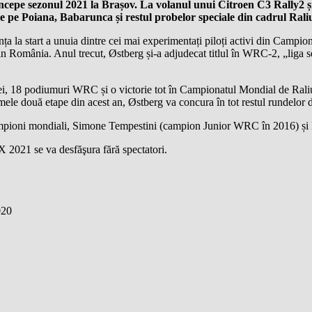
ncepe sezonul 2021 la Brașov. La volanul unui Citroen C3 Rally2 și
 pe Poiana, Babarunca și restul probelor speciale din cadrul Rali
nța la start a unuia dintre cei mai experimentați piloți activi din Camp
in România. Anul trecut, Østberg și-a adjudecat titlul în WRC-2, „liga
i, 18 podiumuri WRC și o victorie tot în Campionatul Mondial de Raliuri
ele două etape din acest an, Østberg va concura în tot restul rundelor d
 campioni mondiali, Simone Tempestini (campion Junior WRC în 2016) 
 2021 se va desfăşura fără spectatori.
020