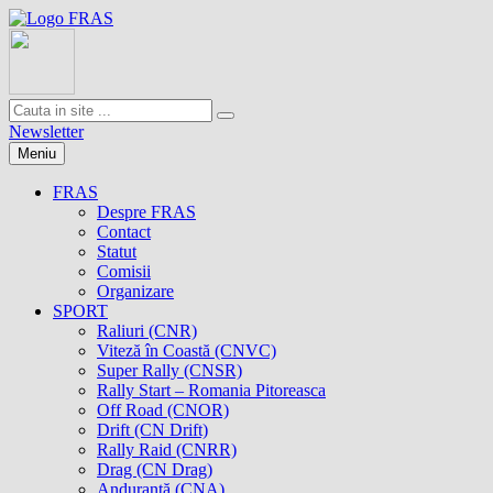
Newsletter
Meniu
FRAS
Despre FRAS
Contact
Statut
Comisii
Organizare
SPORT
Raliuri (CNR)
Viteză în Coastă (CNVC)
Super Rally (CNSR)
Rally Start – Romania Pitoreasca
Off Road (CNOR)
Drift (CN Drift)
Rally Raid (CNRR)
Drag (CN Drag)
Anduranţă (CNA)