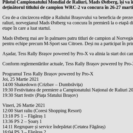
Pilotul Campionatului Mondial de Raliuri, Mads Østberg, își va î
deținătorul titlului de campion WRC-2 va concura în 26-27 martie
Cea de-a cincizecea ediție a Raliului Brașovului va beneficia de preze
raliuri, norvegianul Mads Østberg va concura în premieră la o etapă d
etape în care a luat startul.
Mads Østberg mai are în palmares patru titluri de campion al Norvegie
pentru echipe precum M-Sport sau Citroen. Deși nu a participat în prim
Așadar, Tess Rally Brașov powered by Pro-X va alinia la start doi
Conform reglementărilor actuale, Tess Rally Brașov powered by Pro-X
Programul Tess Rally Brașov powered by Pro-X
Joi, 25 Martie 2021
14:00 Shakedown (Crizbav – Dumbrăvița)
19:30 Festivitatea de premiere a Campionatului Național de Raliuri 2
19:30 Start festiv (Piața Sfatului Brașov)
Vineri, 26 Martie 2021
12:00 Start raliu (Coresi Shopping Resort)
13:18 PS 1 – Făgăraș 1
13:36 PS 2 – Șoarș 1
14:11 Regrupare și service îndepărtat (Cetatea Făgăraș)
16:04 PS 3 – Făgăraș 2