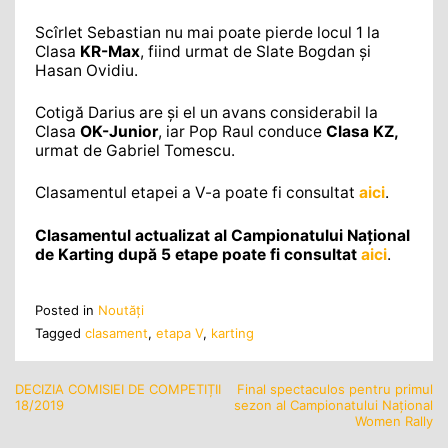
Scîrlet Sebastian nu mai poate pierde locul 1 la
Clasa
KR-Max
, fiind urmat de Slate Bogdan şi
Hasan Ovidiu.
Cotigă Darius are şi el un avans considerabil la
Clasa
OK-Junior
, iar Pop Raul conduce
Clasa KZ,
urmat de Gabriel Tomescu.
Clasamentul etapei a V-a poate fi consultat
aici
.
Clasamentul actualizat al Campionatului Naţional
de Karting după 5 etape poate fi consultat
aici
.
Posted in
Noutăţi
Tagged
clasament
,
etapa V
,
karting
DECIZIA COMISIEI DE COMPETIȚII
Final spectaculos pentru primul
Navigare
18/2019
sezon al Campionatului Național
în
Women Rally
articole