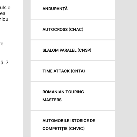
ulsie
ANDURANŢĂ
tea
nicu
AUTOCROSS (CNAC)
re
SLALOM PARALEL (CNSP)
ă, 7
TIME ATTACK (CNTA)
ROMANIAN TOURING
MASTERS
AUTOMOBILE ISTORICE DE
COMPETIŢIE (CNVIC)