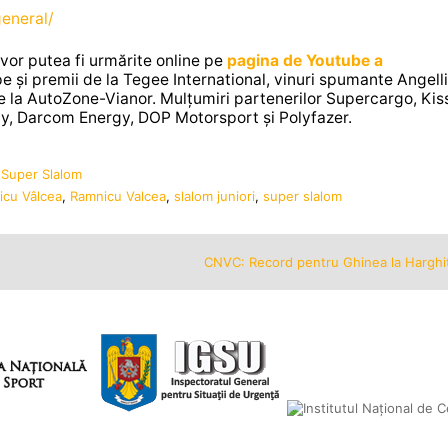
general/
vor putea fi urmărite online pe
pagina de Youtube a
upe și premii de la Tegee International, vinuri spumante Angelli,
t de la AutoZone-Vianor. Mulțumiri partenerilor Supercargo, Kis
y, Darcom Energy, DOP Motorsport și Polyfazer.
,
Super Slalom
icu Vâlcea
,
Ramnicu Valcea
,
slalom juniori
,
super slalom
CNVC: Record pentru Ghinea la Harghi