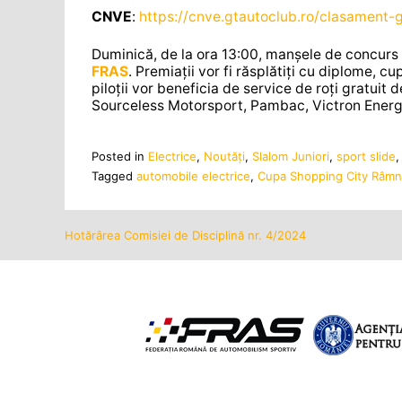
CNVE
:
https://cnve.gtautoclub.ro/clasament-
Duminică, de la ora 13:00, manșele de concurs 
FRAS
. Premiații vor fi răsplătiți cu diplome, c
piloții vor beneficia de service de roți gratui
Sourceless Motorsport, Pambac, Victron Energ
Posted in
Electrice
,
Noutăţi
,
Slalom Juniori
,
sport slide
Tagged
automobile electrice
,
Cupa Shopping City Râmn
Hotărârea Comisiei de Disciplină nr. 4/2024
Navigare
în
articole