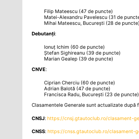
Filip Mateescu (47 de puncte)
Matei-Alexandru Pavelescu (31 de punct
Mihai Mateescu, București (28 de puncte
Debutanți
:
Ionuț Ichim (60 de puncte)
Ștefan Sighireanu (39 de puncte)
Marian Gealep (39 de puncte)
CNVE
:
Ciprian Cherciu (60 de puncte)
Adrian Balotă (47 de puncte)
Francisca Radu, București (23 de puncte)
Clasamentele Generale sunt actualizate după fie
CNSJ
:
https://cnsj.gtautoclub.ro/clasament-ge
CNSS
:
https://cnss.gtautoclub.ro/clasament-g