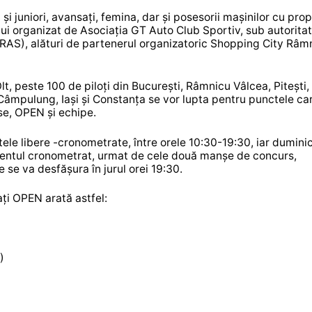
 și juniori, avansați, femina, dar și posesorii mașinilor cu prop
ului organizat de Asociația GT Auto Club Sportiv, sub autorita
AS), alături de partenerul organizatoric Shopping City Râm
Olt, peste 100 de piloți din București, Râmnicu Vâlcea, Pitești,
, Câmpulung, Iași și Constanța se vor lupta pentru punctele ca
se, OPEN și echipe.
le libere -cronometrate, între orele 10:30-19:30, iar duminic
amentul cronometrat, urmat de cele două manșe de concurs,
 se va desfășura în jurul orei 19:30.
sați OPEN arată astfel:
)