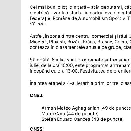
Cei mai buni piloți din țară – atât debutanți, cât
electrică – vor lua startul în cadrul eveniment
Federației Române de Automobilism Sportiv (FR
Vâlcea.
Astfel, în zona dintre centrul comercial și râul 
Mioveni, Ploiești, Buzău, Brăila, Brașov, Galați
contează în clasamentele anuale pe grupe, cla
Sâmbătă, 6 iulie, sunt programate antrenamente
iulie, de la ora 10:00, este programat antren
începând cu ora 13:00. Festivitatea de premiere
Înaintea etapei a 4-a, ierarhia primilor trei cla
CNSJ
:
Arman Mateo Aghagianian (49 de puncte
Matei Cara (44 de puncte)
Ștefan Eduard Oancea (43 de puncte)
CNSS
: