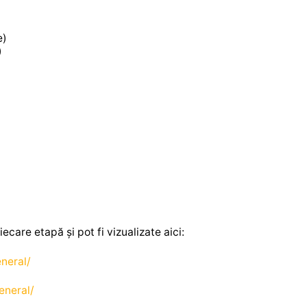
e)
)
care etapă și pot fi vizualizate aici:
neral/
eneral/