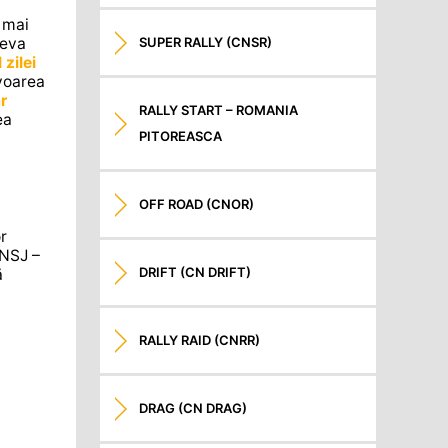
 mai
SUPER RALLY (CNSR)
Deva
zilei
avoarea
r
RALLY START – ROMANIA
ea
PITOREASCA
OFF ROAD (CNOR)
r
CNSJ –
DRIFT (CN DRIFT)
ă
RALLY RAID (CNRR)
DRAG (CN DRAG)