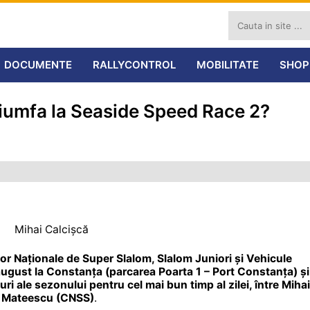
DOCUMENTE
RALLYCONTROL
MOBILITATE
SHOP
iumfa la Seaside Speed Race 2?
Mihai Calcișcă
r Naționale de Super Slalom, Slalom Juniori și Vehicule
 august la Constanța (parcarea Poarta 1 – Port Constanța) și
i ale sezonului pentru cel mai bun timp al zilei, între Mihai
ip Mateescu (CNSS)
.