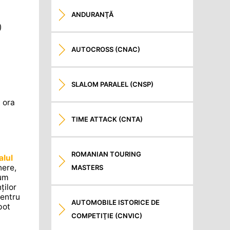
ANDURANŢĂ
)
AUTOCROSS (CNAC)
SLALOM PARALEL (CNSP)
 ora
TIME ATTACK (CNTA)
ROMANIAN TOURING
alul
nere,
MASTERS
ium
ților
Pentru
AUTOMOBILE ISTORICE DE
pot
COMPETIŢIE (CNVIC)