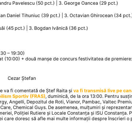
exandru Pavelescu (50 pct.) | 3. George Oancea (29 pct.)
Ștefan Daniel Tihuniuc (39 pct.) | 3. Octavian Ghirocean (34 pct.
ăsâi (45 pct.) | 3. Bogdan Ivănică (36 pct.)
30 – 19:30)
t (10:00) + două manșe de concurs festivitatea de premiere:
Cezar Ștefan
e va fi comentată de Ștef Raita și
va fi transmisă live pe can
ilism Sportiv (FRAS)
, duminică, de la ora 13:00. Pentru susți
gy, Angelli, Depozitul de Roti, Vianor, Pambac, Valtec Prem
Care, Chemical Guys. De asemenea, mulțumiri și reprezentan
eriei, Poliției Rutiere și Locale Constanța și ISU Constanța. 
ei care doresc să afle mai multe informații despre înscrieri o 