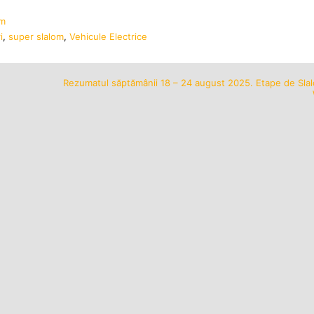
om
i
,
super slalom
,
Vehicule Electrice
Rezumatul săptămânii 18 – 24 august 2025. Etape de Slalo