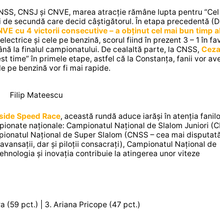
 CNSS, CNSJ și CNVE, marea atracție rămâne lupta pentru “Cel
imi de secundă care decid câștigătorul. În etapa precedentă (
VE cu 4 victorii consecutive – a obținut cel mai bun timp al 
electrice și cele pe benzină, scorul fiind în prezent 3 – 1 în f
ă la finalul campionatului. De cealaltă parte, la CNSS,
Ceza
est time” în primele etape, astfel că la Constanța, fanii vor av
e pe benzină vor fi mai rapide.
Filip Mateescu
aside Speed Race
, această rundă aduce iarăși în atenția fanilo
ionate naționale: Campionatul Național de Slalom Juniori (
Campionatul Național de Super Slalom (CNSS – cea mai disputat
 avansații, dar și piloții consacrați), Campionatul Național de
ehnologia și inovația contribuie la atingerea unor viteze
a (59 pct.) | 3. Ariana Pricope (47 pct.)