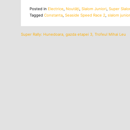
Posted in
Electrice
,
Noutăţi
,
Slalom Juniori
,
Super Slal
Tagged
Constanta
,
Seaside Speed Race 2
,
slalom junior
Super Rally: Hunedoara, gazda etapei 3, Trofeul Mihai Leu
Navigare
în
articole