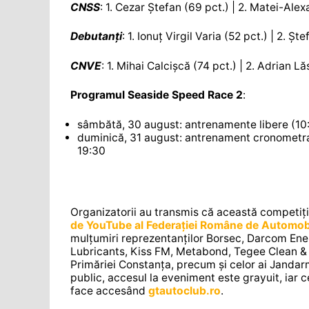
CNSS
: 1. Cezar Ștefan (69 pct.) | 2. Matei-Al
Debutanți
: 1. Ionuț Virgil Varia (52 pct.) | 2. 
CNVE
: 1. Mihai Calcișcă (74 pct.) | 2. Adrian L
Programul Seaside Speed Race 2
:
sâmbătă, 30 august: antrenamente libere (10:
duminică, 31 august: antrenament cronometra
19:30
Organizatorii au transmis că această competiți
de YouTube al Federației Române de Automob
mulțumiri reprezentanților Borsec, Darcom Ener
Lubricants, Kiss FM, Metabond, Tegee Clean & 
Primăriei Constanța, precum și celor ai Jandarm
public, accesul la eveniment este grayuit, iar c
face accesând
gtautoclub.ro
.