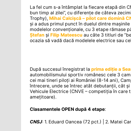
La fel cum s-a întâmplat la fiecare etapă din
bun timp al zilei”, cu diferențe de câteva zec
Trophy),
Mihai Calcișcă – pilot care domină CN
și a adus primul punct în duelul dintre mașinile 
modelelor convenționale, cu 3 etape rămase pân
Ștefan
și
Filip Mateescu
au câte 3 titluri de ”b
ocazia să vadă dacă modelele electrice sau cel
După succesul înregistrat la
prima ediție a Se
automobilismului sportiv românesc cele 3 camp
cei mai tineri piloți ai României (8-14 ani), 
întrecere, unde se întrec atât debutanții, cât și
Vehicule Electrice (CNVE – competiția în care t
amețitoare).
Clasamentele OPEN după 4 etape
:
CNSJ
: 1. Eduard Oancea (72 pct.) | 2. Matei Car