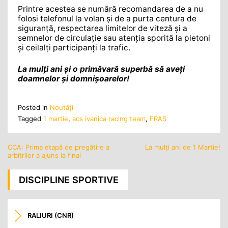
Printre acestea se numără recomandarea de a nu
folosi telefonul la volan și de a purta centura de
siguranță, respectarea limitelor de viteză și a
semnelor de circulație sau atenția sporită la pietoni
și ceilalți participanți la trafic.
La mulți ani și o primăvară superbă să aveți
doamnelor și domnișoarelor!
Posted in
Noutăţi
Tagged
1 martie
,
acs ivanica racing team
,
FRAS
CCA: Prima etapă de pregătire a
La mulți ani de 1 Martie!
Navigare
arbitrilor a ajuns la final
în
articole
DISCIPLINE SPORTIVE
RALIURI (CNR)