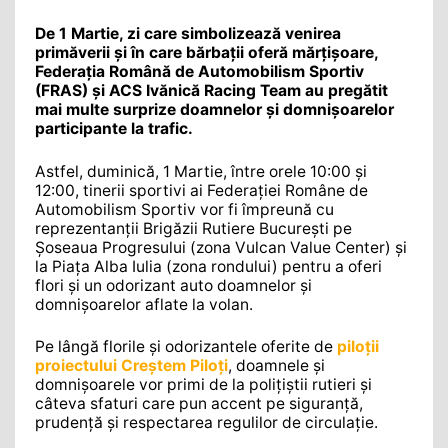
De 1 Martie, zi care simbolizează venirea
primăverii și în care bărbații oferă mărțișoare,
Federația Română de Automobilism Sportiv
(FRAS) și ACS Ivănică Racing Team au pregătit
mai multe surprize doamnelor și domnișoarelor
participante la trafic.
Astfel, duminică, 1 Martie, între orele 10:00 și
12:00, tinerii sportivi ai Federației Române de
Automobilism Sportiv vor fi împreună cu
reprezentanții Brigăzii Rutiere București pe
Șoseaua Progresului (zona Vulcan Value Center) și
la Piața Alba Iulia (zona rondului) pentru a oferi
flori și un odorizant auto doamnelor și
domnișoarelor aflate la volan.
Pe lângă florile și odorizantele oferite de
piloții
proiectului Creștem Piloți
, doamnele și
domnișoarele vor primi de la polițiștii rutieri și
câteva sfaturi care pun accent pe siguranță,
prudență și respectarea regulilor de circulație.