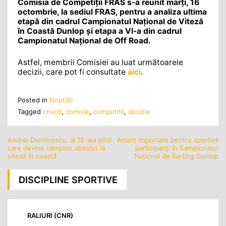
Comisia de Competiții FRAS s-a reunit marți, 16
octombrie, la sediul FRAS, pentru a analiza ultima
etapă din cadrul Campionatul Național de Viteză
în Coastă Dunlop și etapa a VI-a din cadrul
Campionatul Național de Off Road.
Astfel, membrii Comisiei au luat următoarele
decizii, care pot fi consultate
aici
.
Posted in
Noutăţi
Tagged
cnvcd
,
comisie
,
competitii
,
decizie
Andrei Dumitrescu, al 18-lea pilot
Anunţ important pentru sportivii
Navigare
care devine campion absolut la
participanţi în Campionatul
în
viteză în coastă
Naţional de Karting Dunlop
articole
DISCIPLINE SPORTIVE
RALIURI (CNR)