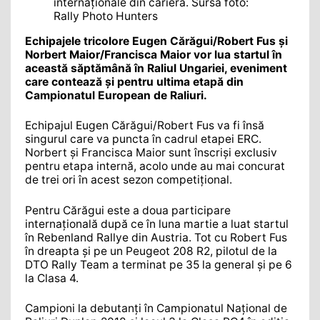
internaționale din carieră. Sursă foto:
Rally Photo Hunters
Echipajele tricolore Eugen Cărăgui/Robert Fus și
Norbert Maior/Francisca Maior vor lua startul în
această săptămână în Raliul Ungariei, eveniment
care contează și pentru ultima etapă din
Campionatul European de Raliuri.
Echipajul Eugen Cărăgui/Robert Fus va fi însă
singurul care va puncta în cadrul etapei ERC.
Norbert și Francisca Maior sunt înscriși exclusiv
pentru etapa internă, acolo unde au mai concurat
de trei ori în acest sezon competițional.
Pentru Cărăgui este a doua participare
internațională după ce în luna martie a luat startul
în Rebenland Rallye din Austria. Tot cu Robert Fus
în dreapta și pe un Peugeot 208 R2, pilotul de la
DTO Rally Team a terminat pe 35 la general și pe 6
la Clasa 4.
Campioni la debutanți în Campionatul Național de