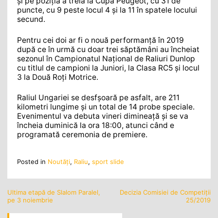
și pe poziția a treia la Cupa Peugeot, cu 31 de
puncte, cu 9 peste locul 4 și la 11 în spatele locului
secund.
Pentru cei doi ar fi o nouă performanță în 2019
după ce în urmă cu doar trei săptămâni au încheiat
sezonul în Campionatul Național de Raliuri Dunlop
cu titlul de campioni la Juniori, la Clasa RC5 și locul
3 la Două Roți Motrice.
Raliul Ungariei se desfșoară pe asfalt, are 211
kilometri lungime și un total de 14 probe speciale.
Evenimentul va debuta vineri dimineață și se va
încheia duminică la ora 18:00, atunci când e
programată ceremonia de premiere.
Posted in
Noutăţi
,
Raliu
,
sport slide
Ultima etapă de Slalom Paralel,
Decizia Comisiei de Competiţii
Navigare
pe 3 noiembrie
25/2019
în