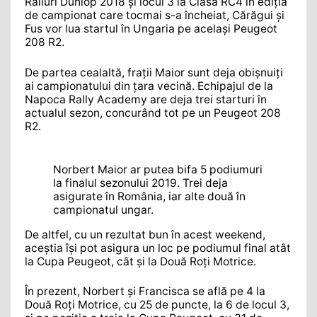
Raliuri Dunlop 2018 și locul 3 la Clasa RC4 în ediția
de campionat care tocmai s-a încheiat, Cărăgui și
Fus vor lua startul în Ungaria pe același Peugeot
208 R2.
De partea cealaltă, frații Maior sunt deja obișnuiți
ai campionatului din țara vecină. Echipajul de la
Napoca Rally Academy are deja trei starturi în
actualul sezon, concurând tot pe un Peugeot 208
R2.
Norbert Maior ar putea bifa 5 podiumuri
la finalul sezonului 2019. Trei deja
asigurate în România, iar alte două în
campionatul ungar.
De altfel, cu un rezultat bun în acest weekend,
aceștia își pot asigura un loc pe podiumul final atât
la Cupa Peugeot, cât și la Două Roți Motrice.
În prezent, Norbert și Francisca se află pe 4 la
Două Roți Motrice, cu 25 de puncte, la 6 de locul 3,