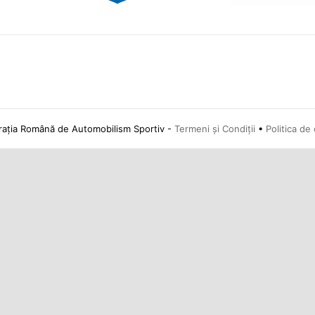
ția Română de Automobilism Sportiv -
Termeni și Condiții
•
Politica de 