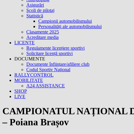
Asigurări
Şcoli de pilotaj
Statistică
Campionii automobilismului
Personalități ale automobilismului
Clasamente 2025
Acreditare media
LICENȚE
Regulamente licențiere sportivi
Solicitare licență sportivi
DOCUMENTE
Documente înfiinţare/afiliere club
Codul Sportiv Naţional
RALLYCONTROL
MOBILITATE
A24 ASSISTANCE
SHOP
LIVE
CAMPIONATUL NAȚIONAL DE 
– Poiana Brașov