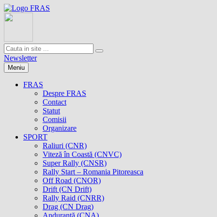
Newsletter
Meniu
FRAS
Despre FRAS
Contact
Statut
Comisii
Organizare
SPORT
Raliuri (CNR)
Viteză în Coastă (CNVC)
Super Rally (CNSR)
Rally Start – Romania Pitoreasca
Off Road (CNOR)
Drift (CN Drift)
Rally Raid (CNRR)
Drag (CN Drag)
Anduranţă (CNA)