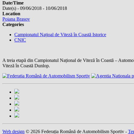
Date/Time
Date(s) - 09/06/2018 - 10/06/2018
Location
Poiana Brasov
Categories
Campionatul Națioal de Viteză în Coastă Istorice
CNIC
A treia etapă din Campionatul Național de Viteză în Coastă – Automobil
Viteză în Coastă Dunlop.
Web design
© 2026 Federația Română de Automobilism Sportiv -
Ter