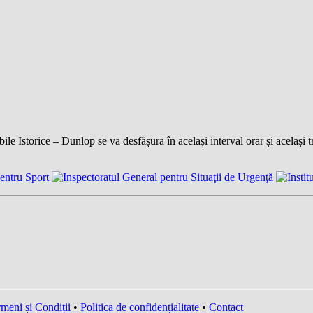
e Istorice – Dunlop se va desfășura în același interval orar și același 
meni și Condiții
•
Politica de confidențialitate
•
Contact