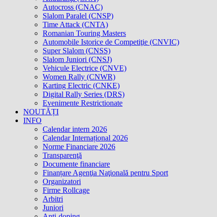
Autocross (CNAC)
Slalom Paralel (CNSP)
Time Attack (CNTA)
Romanian Touring Masters
Automobile Istorice de Competiţie (CNVIC)
Super Slalom (CNSS)
Slalom Juniori (CNSJ)
Vehicule Electrice (CNVE)
Women Rally (CNWR)
Karting Electric (CNKE)
Digital Rally Series (DRS)
Evenimente Restrictionate
NOUTĂȚI
INFO
Calendar intern 2026
Calendar Internațional 2026
Norme Financiare 2026
Transparenţă
Documente financiare
Finanțare Agenţia Naţională pentru Sport
Organizatori
Firme Rollcage
Arbitri
Juniori
Anti-doping