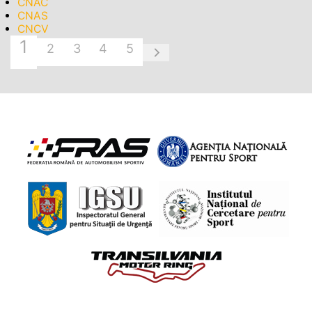
CNAC
CNAS
CNCV
1
2
3
4
5