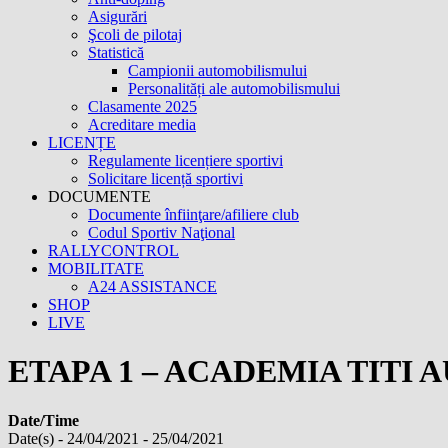
Asigurări
Şcoli de pilotaj
Statistică
Campionii automobilismului
Personalități ale automobilismului
Clasamente 2025
Acreditare media
LICENȚE
Regulamente licențiere sportivi
Solicitare licență sportivi
DOCUMENTE
Documente înfiinţare/afiliere club
Codul Sportiv Naţional
RALLYCONTROL
MOBILITATE
A24 ASSISTANCE
SHOP
LIVE
ETAPA 1 – ACADEMIA TITI 
Date/Time
Date(s) - 24/04/2021 - 25/04/2021