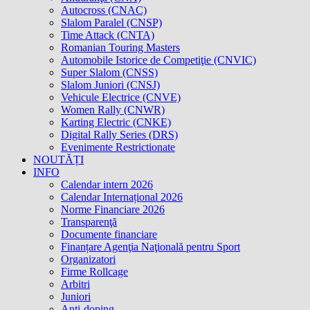
Autocross (CNAC)
Slalom Paralel (CNSP)
Time Attack (CNTA)
Romanian Touring Masters
Automobile Istorice de Competiţie (CNVIC)
Super Slalom (CNSS)
Slalom Juniori (CNSJ)
Vehicule Electrice (CNVE)
Women Rally (CNWR)
Karting Electric (CNKE)
Digital Rally Series (DRS)
Evenimente Restrictionate
NOUTĂȚI
INFO
Calendar intern 2026
Calendar Internațional 2026
Norme Financiare 2026
Transparenţă
Documente financiare
Finanțare Agenţia Naţională pentru Sport
Organizatori
Firme Rollcage
Arbitri
Juniori
Anti-doping