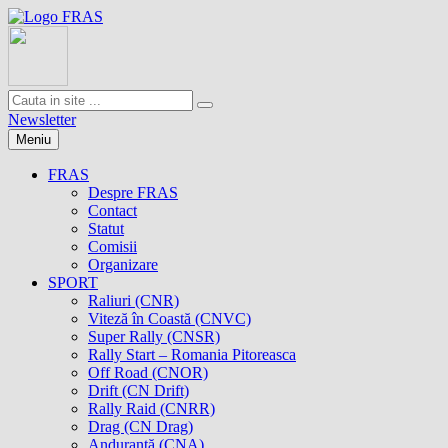
Newsletter
Meniu
FRAS
Despre FRAS
Contact
Statut
Comisii
Organizare
SPORT
Raliuri (CNR)
Viteză în Coastă (CNVC)
Super Rally (CNSR)
Rally Start – Romania Pitoreasca
Off Road (CNOR)
Drift (CN Drift)
Rally Raid (CNRR)
Drag (CN Drag)
Anduranţă (CNA)