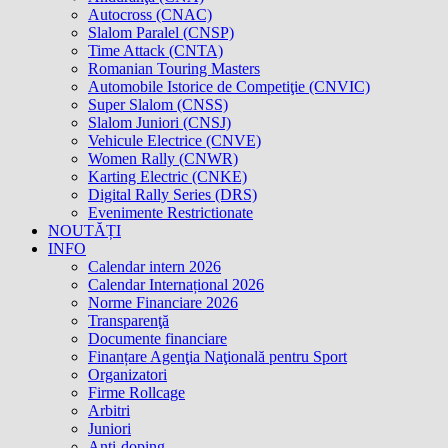
Autocross (CNAC)
Slalom Paralel (CNSP)
Time Attack (CNTA)
Romanian Touring Masters
Automobile Istorice de Competiţie (CNVIC)
Super Slalom (CNSS)
Slalom Juniori (CNSJ)
Vehicule Electrice (CNVE)
Women Rally (CNWR)
Karting Electric (CNKE)
Digital Rally Series (DRS)
Evenimente Restrictionate
NOUTĂȚI
INFO
Calendar intern 2026
Calendar Internațional 2026
Norme Financiare 2026
Transparenţă
Documente financiare
Finanțare Agenţia Naţională pentru Sport
Organizatori
Firme Rollcage
Arbitri
Juniori
Anti-doping