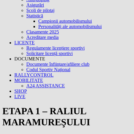
Asigurări
Şcoli de pilotaj
Statistică
Campionii automobilismului
Personalități ale automobilismului
Clasamente 2025
Acreditare media
LICENȚE
Regulamente licențiere sportivi
Solicitare licență sportivi
DOCUMENTE
Documente înfiinţare/afiliere club
Codul Sportiv Naţional
RALLYCONTROL
MOBILITATE
A24 ASSISTANCE
SHOP
LIVE
ETAPA 1 – RALIUL
MARAMUREŞULUI