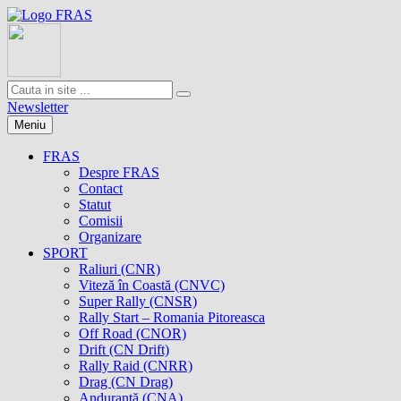
Newsletter
Meniu
FRAS
Despre FRAS
Contact
Statut
Comisii
Organizare
SPORT
Raliuri (CNR)
Viteză în Coastă (CNVC)
Super Rally (CNSR)
Rally Start – Romania Pitoreasca
Off Road (CNOR)
Drift (CN Drift)
Rally Raid (CNRR)
Drag (CN Drag)
Anduranţă (CNA)