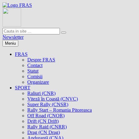
Newsletter
Meniu
FRAS
Despre FRAS
Contact
Statut
Comisii
Organizare
SPORT
Raliuri (CNR)
Viteză în Coastă (CNVC)
Super Rally (CNSR)
Rally Start – Romania Pitoreasca
Off Road (CNOR)
Drift (CN Drift)
Rally Raid (CNRR)
Drag (CN Drag)
Anduranţă (CNA)