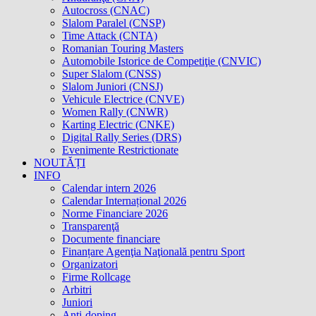
Autocross (CNAC)
Slalom Paralel (CNSP)
Time Attack (CNTA)
Romanian Touring Masters
Automobile Istorice de Competiţie (CNVIC)
Super Slalom (CNSS)
Slalom Juniori (CNSJ)
Vehicule Electrice (CNVE)
Women Rally (CNWR)
Karting Electric (CNKE)
Digital Rally Series (DRS)
Evenimente Restrictionate
NOUTĂȚI
INFO
Calendar intern 2026
Calendar Internațional 2026
Norme Financiare 2026
Transparenţă
Documente financiare
Finanțare Agenţia Naţională pentru Sport
Organizatori
Firme Rollcage
Arbitri
Juniori
Anti-doping