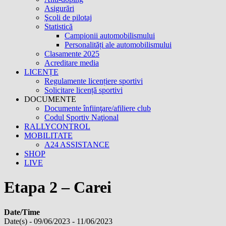
Asigurări
Şcoli de pilotaj
Statistică
Campionii automobilismului
Personalități ale automobilismului
Clasamente 2025
Acreditare media
LICENȚE
Regulamente licențiere sportivi
Solicitare licență sportivi
DOCUMENTE
Documente înfiinţare/afiliere club
Codul Sportiv Naţional
RALLYCONTROL
MOBILITATE
A24 ASSISTANCE
SHOP
LIVE
Etapa 2 – Carei
Date/Time
Date(s) - 09/06/2023 - 11/06/2023