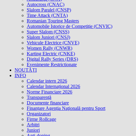
Autocross (CNAC)
Slalom Paralel (CNSP)
Time Attack (CNTA)
Romanian Touring Masters
Automobile Istorice de Competiţie (CNVIC)
Super Slalom (CNSS)
Slalom Juniori (CNSJ)
Vehicule Electrice (CNVE)
Women Rally (CNWR)
Karting Electric (CNKE)
Digital Rally Series (DRS)
Evenimente Restrictionate
NOUTĂȚI
INFO
Calendar intern 2026
Calendar Internațional 2026
Norme Financiare 2026
Transparenţă
Documente financiare
Finanțare Agenţia Naţională pentru Sport
Organizatori
Firme Rollcage
Arbitri
Juniori
Anti-doping