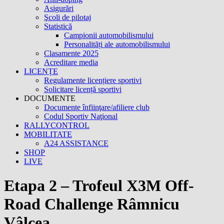
Asigurări
Şcoli de pilotaj
Statistică
Campionii automobilismului
Personalități ale automobilismului
Clasamente 2025
Acreditare media
LICENȚE
Regulamente licențiere sportivi
Solicitare licență sportivi
DOCUMENTE
Documente înfiinţare/afiliere club
Codul Sportiv Naţional
RALLYCONTROL
MOBILITATE
A24 ASSISTANCE
SHOP
LIVE
Etapa 2 – Trofeul X3M Off-
Road Challenge Râmnicu
Vâlcea