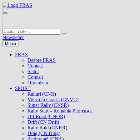
Newsletter
Meniu
FRAS
Despre FRAS
Contact
Statut
Comisii
Organizare
SPORT
Raliuri (CNR)
Viteză în Coastă (CNVC)
Super Rally (CNSR)
Rally Start – Romania Pitoreasca
Off Road (CNOR)
Drift (CN Drift)
Rally Raid (CNRR)
Drag (CN Drag)
Anduranţă (CNA)