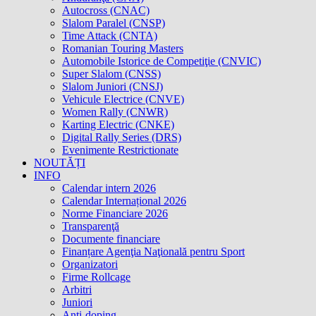
Autocross (CNAC)
Slalom Paralel (CNSP)
Time Attack (CNTA)
Romanian Touring Masters
Automobile Istorice de Competiţie (CNVIC)
Super Slalom (CNSS)
Slalom Juniori (CNSJ)
Vehicule Electrice (CNVE)
Women Rally (CNWR)
Karting Electric (CNKE)
Digital Rally Series (DRS)
Evenimente Restrictionate
NOUTĂȚI
INFO
Calendar intern 2026
Calendar Internațional 2026
Norme Financiare 2026
Transparenţă
Documente financiare
Finanțare Agenţia Naţională pentru Sport
Organizatori
Firme Rollcage
Arbitri
Juniori
Anti-doping