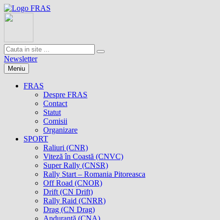
Newsletter
Meniu
FRAS
Despre FRAS
Contact
Statut
Comisii
Organizare
SPORT
Raliuri (CNR)
Viteză în Coastă (CNVC)
Super Rally (CNSR)
Rally Start – Romania Pitoreasca
Off Road (CNOR)
Drift (CN Drift)
Rally Raid (CNRR)
Drag (CN Drag)
Anduranţă (CNA)