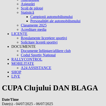
Asigurări
Şcoli de pilotaj
Statistică
Campionii automobilismului
Personalități ale automobilismului
Clasamente 2025
Acreditare media
LICENȚE
Regulamente licențiere sportivi
Solicitare licență sportivi
DOCUMENTE
Documente înfiinţare/afiliere club
Codul Sportiv Naţional
RALLYCONTROL
MOBILITATE
A24 ASSISTANCE
SHOP
LIVE
CUPA Clujului DAN BLAGA
Date/Time
Date(s) - 04/07/2025 - 06/07/2025