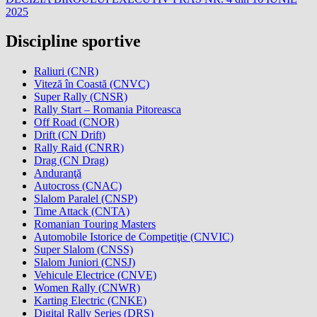
2025
Discipline sportive
Raliuri (CNR)
Viteză în Coastă (CNVC)
Super Rally (CNSR)
Rally Start – Romania Pitoreasca
Off Road (CNOR)
Drift (CN Drift)
Rally Raid (CNRR)
Drag (CN Drag)
Anduranţă
Autocross (CNAC)
Slalom Paralel (CNSP)
Time Attack (CNTA)
Romanian Touring Masters
Automobile Istorice de Competiţie (CNVIC)
Super Slalom (CNSS)
Slalom Juniori (CNSJ)
Vehicule Electrice (CNVE)
Women Rally (CNWR)
Karting Electric (CNKE)
Digital Rally Series (DRS)