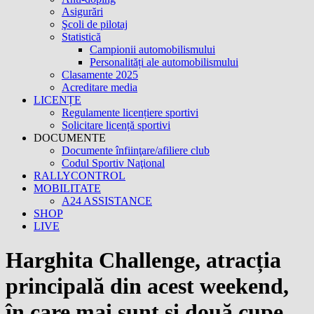
Asigurări
Şcoli de pilotaj
Statistică
Campionii automobilismului
Personalități ale automobilismului
Clasamente 2025
Acreditare media
LICENȚE
Regulamente licențiere sportivi
Solicitare licență sportivi
DOCUMENTE
Documente înfiinţare/afiliere club
Codul Sportiv Naţional
RALLYCONTROL
MOBILITATE
A24 ASSISTANCE
SHOP
LIVE
Harghita Challenge, atracția
principală din acest weekend,
în care mai sunt și două cupe