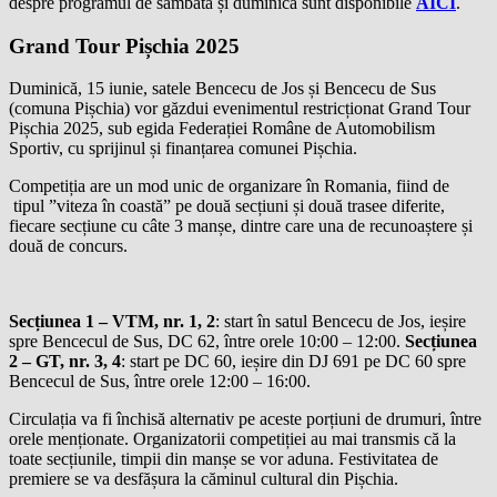
despre programul de sâmbătă și duminică sunt disponibile
AICI
.
Grand Tour Pișchia 2025
Duminică, 15 iunie, satele Bencecu de Jos și Bencecu de Sus
(comuna Pișchia) vor găzdui evenimentul restricționat Grand Tour
Pișchia 2025, sub egida Federației Române de Automobilism
Sportiv, cu sprijinul și finanțarea comunei Pișchia.
Competiția are un mod unic de organizare în Romania, fiind de
tipul ”viteza în coastă” pe două secțiuni și două trasee diferite,
fiecare secțiune cu câte 3 manșe, dintre care una de recunoaștere și
două de concurs.
Secțiunea 1 – VTM, nr. 1, 2
: start în satul Bencecu de Jos, ieșire
spre Bencecul de Sus, DC 62, între orele 10:00 – 12:00.
Secțiunea
2 – GT, nr. 3, 4
: start pe DC 60, ieșire din DJ 691 pe DC 60 spre
Bencecul de Sus, între orele 12:00 – 16:00.
Circulația va fi închisă alternativ pe aceste porțiuni de drumuri, între
orele menționate. Organizatorii competiției au mai transmis că la
toate secțiunile, timpii din manșe se vor aduna. Festivitatea de
premiere se va desfășura la căminul cultural din Pișchia.