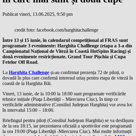
Publicat vineri, 13.06.2025, 9:50 pm
credit foto: facebook.com/harghitachallenge
Între 13 și 15 iunie, în calendarul competițional al FRAS sunt
programate 3 evenimente: Harghita Challlenge (etapa a 3-a din
Campionatul Național de Viteză în Coastă HotSpins Racing) și
două evenimente restricționate, Grand Tour Pișchia și Cupa
Fetelor Off Road
.
La
Harghita Challenge
și-au confirmat prezența 72 de piloți, o
dovadă în plus care confirmă interesul uriaș pentru etapa de viteză în
coastă de la Harghita Băi.
Vineri, 13 iunie, de la 10:00 la 18:00 sunt programate verificările
tehnice inițiale (Piaţa Libertăţii – Miercurea Ciuc), în timp ce
verificările administrative (Consiliul Judeţean Harghita) vor avea loc
în intervalul 15:00 – 18:00.
Briefingul pentru piloți (Consiliul Judeţean Harghita) se va desfășura
de la ora 18:15, iar prezentarea oficială a sportivilor este programată
la ora 19:00 (Piaţa Libertăţii -Miercurea Ciuc). Mai multe informații