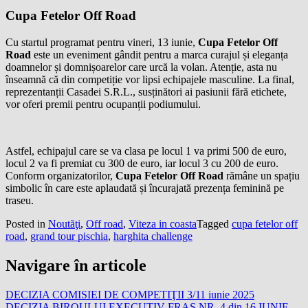
Cupa Fetelor Off Road
Cu startul programat pentru vineri, 13 iunie,
Cupa Fetelor Off
Road
este un eveniment gândit pentru a marca curajul și eleganța
doamnelor și domnișoarelor care urcă la volan. Atenție, asta nu
înseamnă că din competiție vor lipsi echipajele masculine. La final,
reprezentanții Casadei S.R.L., susținători ai pasiunii fără etichete,
vor oferi premii pentru ocupanții podiumului.
Astfel, echipajul care se va clasa pe locul 1 va primi 500 de euro,
locul 2 va fi premiat cu 300 de euro, iar locul 3 cu 200 de euro.
Conform organizatorilor,
Cupa Fetelor Off Road
rămâne un spațiu
simbolic în care este aplaudată și încurajată prezența feminină pe
traseu.
Posted in
Noutăţi
,
Off road
,
Viteza in coasta
Tagged
cupa fetelor off
road
,
grand tour pischia
,
harghita challenge
Navigare în articole
DECIZIA COMISIEI DE COMPETIŢII 3/11 iunie 2025
DECIZIA BIROULUI EXECUTIV FRAS NR. 4 din 16 IUNIE