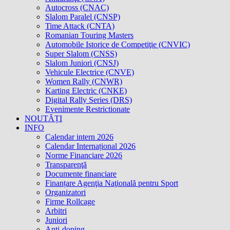
Autocross (CNAC)
Slalom Paralel (CNSP)
Time Attack (CNTA)
Romanian Touring Masters
Automobile Istorice de Competiţie (CNVIC)
Super Slalom (CNSS)
Slalom Juniori (CNSJ)
Vehicule Electrice (CNVE)
Women Rally (CNWR)
Karting Electric (CNKE)
Digital Rally Series (DRS)
Evenimente Restrictionate
NOUTĂȚI
INFO
Calendar intern 2026
Calendar Internațional 2026
Norme Financiare 2026
Transparenţă
Documente financiare
Finanțare Agenţia Naţională pentru Sport
Organizatori
Firme Rollcage
Arbitri
Juniori
Anti-doping