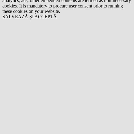
analytics, ads, other embedded contents are termed as non-necessary
cookies. It is mandatory to procure user consent prior to running
these cookies on your website.
SALVEAZĂ ȘI ACCEPTĂ