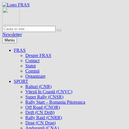
Newsletter
Meniu
FRAS
Despre FRAS
Contact
Statut
Comisii
Organizare
SPORT
Raliuri (CNR)
Viteză în Coastă (CNVC)
Super Rally (CNSR)
Rally Start – Romania Pitoreasca
Off Road (CNOR)
Drift (CN Drift)
Rally Raid (CNRR)
Drag (CN Drag)
Anduranţă (CNA)