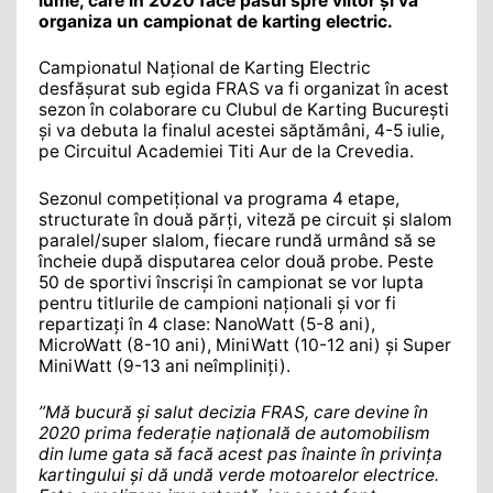
lume, care în 2020 face pasul spre viitor și va
organiza un campionat de karting electric.
Campionatul Național de Karting Electric
desfășurat sub egida FRAS va fi organizat în acest
sezon în colaborare cu Clubul de Karting București
și va debuta la finalul acestei săptămâni, 4-5 iulie,
pe Circuitul Academiei Titi Aur de la Crevedia.
Sezonul competițional va programa 4 etape,
structurate în două părți, viteză pe circuit și slalom
paralel/super slalom, fiecare rundă urmând să se
încheie după disputarea celor două probe. Peste
50 de sportivi înscriși în campionat se vor lupta
pentru titlurile de campioni naționali și vor fi
repartizați în 4 clase: NanoWatt (5-8 ani),
MicroWatt (8-10 ani), MiniWatt (10-12 ani) și Super
MiniWatt (9-13 ani neîmpliniți).
”Mă bucură și salut decizia FRAS, care devine în
2020 prima federație națională de automobilism
din lume gata să facă acest pas înainte în privința
kartingului și dă undă verde motoarelor electrice.