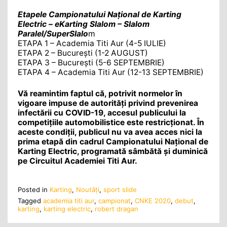
Etapele Campionatului Național de Karting
Electric – eKarting Slalom – Slalom
Paralel/SuperSlalo
m
ETAPA 1 – Academia Titi Aur (4-5 IULIE)
ETAPA 2 – București (1-2 AUGUST)
ETAPA 3 – București (5-6 SEPTEMBRIE)
ETAPA 4 – Academia Titi Aur (12-13 SEPTEMBRIE)
Vă reamintim faptul că, potrivit normelor în
vigoare impuse de autorități privind prevenirea
infectării cu COVID-19, accesul publicului la
competițiile automobilistice este restricționat. În
aceste condiții, publicul nu va avea acces nici la
prima etapă din cadrul Campionatului Național de
Karting Electric, programată sâmbătă și duminică
pe Circuitul Academiei Titi Aur.
Posted in
Karting
,
Noutăţi
,
sport slide
Tagged
academia titi aur
,
campionat
,
CNKE 2020
,
debut
,
karting
,
karting electric
,
robert dragan