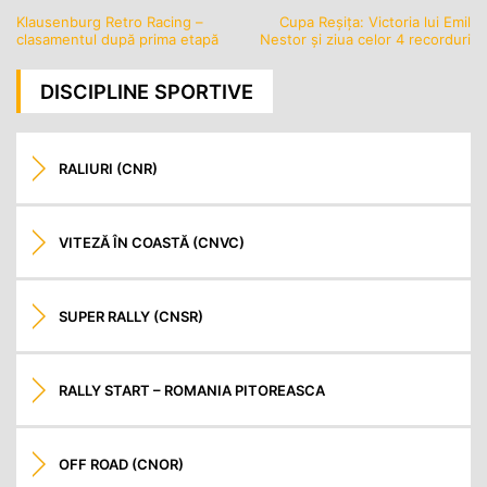
Klausenburg Retro Racing –
Cupa Reșița: Victoria lui Emil
Navigare
clasamentul după prima etapă
Nestor și ziua celor 4 recorduri
în
articole
DISCIPLINE SPORTIVE
RALIURI (CNR)
VITEZĂ ÎN COASTĂ (CNVC)
SUPER RALLY (CNSR)
RALLY START – ROMANIA PITOREASCA
OFF ROAD (CNOR)