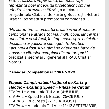
Este o realizare importantă, iar acest fapt
reprezintă doar începutul proiectelor comune
gândite împreună cu FRAS”
, a declarat
președintele Clubului de Karting București, Robert
Drăgan, totodată și promotorul campionatului.
”Ne așteptăm ca emulația creată în jurul acestui
campionat să atragă tot mai mulți copii, iar cei mai
buni dintre ei să facă, în timp, pasul spre celelalte
discipline organizate sub egida federației.
Kartingul a fost și va rămâne adevărata bază de
lansare a viitorilor campioni din motorsport”
, a
precizat și secretarul general al FRAS, Cristian
Notaru.
Calendar Competițional CNKE 2020
Etapele Campionatului Național de Karting
Electric – eKarting Speed – Viteză pe Circuit
ETAPA 1 – Academia Titi Aur (4-5 IULIE)
ETAPA 2 – Speed Park Bacău (25-26 IULIE)
ETAPA 3 – București (22-23 AUGUST)
ETAPA 4 – Academia Titi Aur (12-13 SEPTEMBRIE)