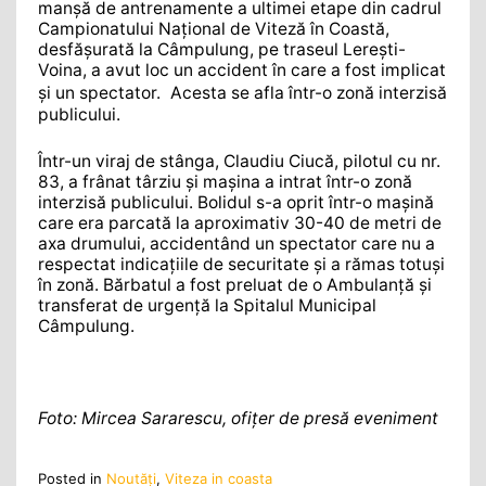
manșă de antrenamente a ultimei etape din cadrul
Campionatului Național de Viteză în Coastă,
desfășurată la Câmpulung, pe traseul Lerești-
Voina, a avut loc un accident în care a fost implicat
și un spectator. Acesta se afla într-o zonă interzisă
publicului.
Într-un viraj de stânga, Claudiu Ciucă, pilotul cu nr.
83, a frânat târziu și mașina a intrat într-o zonă
interzisă publicului. Bolidul s-a oprit într-o mașină
care era parcată la aproximativ 30-40 de metri de
axa drumului, accidentând un spectator care nu a
respectat indicațiile de securitate și a rămas totuși
în zonă. Bărbatul a fost preluat de o Ambulanță și
transferat de urgență la Spitalul Municipal
Câmpulung.
Foto: Mircea Sararescu, ofiţer de presă eveniment
Posted in
Noutăţi
,
Viteza in coasta