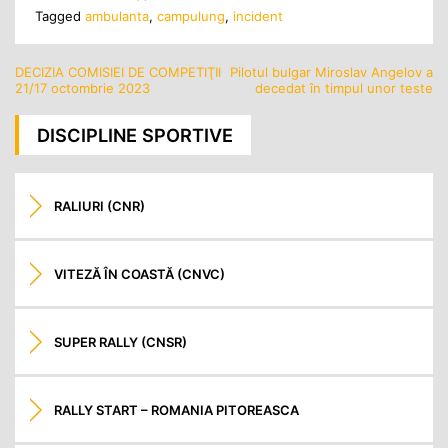
Tagged
ambulanta
,
campulung
,
incident
DECIZIA COMISIEI DE COMPETIŢII
Pilotul bulgar Miroslav Angelov a
Navigare
21/17 octombrie 2023
decedat în timpul unor teste
în
articole
DISCIPLINE SPORTIVE
RALIURI (CNR)
VITEZĂ ÎN COASTĂ (CNVC)
SUPER RALLY (CNSR)
RALLY START – ROMANIA PITOREASCA