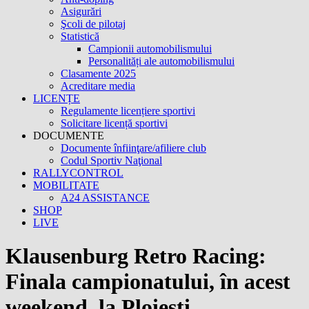
Asigurări
Şcoli de pilotaj
Statistică
Campionii automobilismului
Personalități ale automobilismului
Clasamente 2025
Acreditare media
LICENȚE
Regulamente licențiere sportivi
Solicitare licență sportivi
DOCUMENTE
Documente înfiinţare/afiliere club
Codul Sportiv Naţional
RALLYCONTROL
MOBILITATE
A24 ASSISTANCE
SHOP
LIVE
Klausenburg Retro Racing:
Finala campionatului, în acest
weekend, la Ploiești