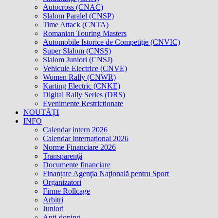
Autocross (CNAC)
Slalom Paralel (CNSP)
Time Attack (CNTA)
Romanian Touring Masters
Automobile Istorice de Competiţie (CNVIC)
Super Slalom (CNSS)
Slalom Juniori (CNSJ)
Vehicule Electrice (CNVE)
Women Rally (CNWR)
Karting Electric (CNKE)
Digital Rally Series (DRS)
Evenimente Restrictionate
NOUTĂȚI
INFO
Calendar intern 2026
Calendar Internațional 2026
Norme Financiare 2026
Transparenţă
Documente financiare
Finanțare Agenţia Naţională pentru Sport
Organizatori
Firme Rollcage
Arbitri
Juniori
Anti-doping