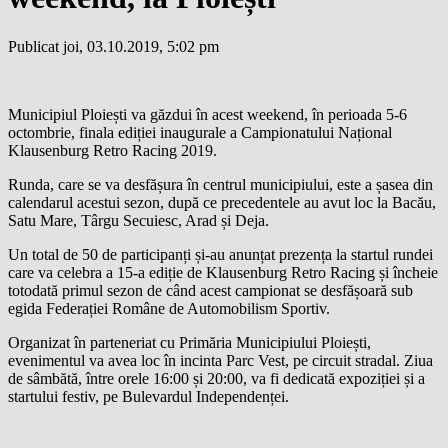
Publicat joi, 03.10.2019, 5:02 pm
Municipiul Ploiești va găzdui în acest weekend, în perioada 5-6
octombrie, finala ediției inaugurale a Campionatului Național
Klausenburg Retro Racing 2019.
Runda, care se va desfășura în centrul municipiului, este a șasea din
calendarul acestui sezon, după ce precedentele au avut loc la Bacău,
Satu Mare, Târgu Secuiesc, Arad și Deja.
Un total de 50 de participanți și-au anunțat prezența la startul rundei
care va celebra a 15-a ediție de Klausenburg Retro Racing și încheie
totodată primul sezon de când acest campionat se desfășoară sub
egida Federației Române de Automobilism Sportiv.
Organizat în parteneriat cu Primăria Municipiului Ploiești,
evenimentul va avea loc în incinta Parc Vest, pe circuit stradal. Ziua
de sâmbătă, între orele 16:00 și 20:00, va fi dedicată expoziției și a
startului festiv, pe Bulevardul Independenței.