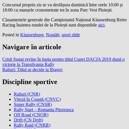
Concursul propriu zis se va desfășura duminică între orele 10:00 și
18:00 cu manșele cronometrate tot în zona Parc Vest Ploiești.
Clasamentele generale din Campionatul Național Klausenburg Retro
Racing înaintea rundei de la Ploiești sunt disponibile
aici
.
Posted in
Klausenburg
,
Noutăţi
,
sport slide
Navigare în articole
Cristi Sugar revine în lupta pentru titlul Cupei DACIA 2019 după o
victorie la Transilvania Rally
Raliuri: Titlul se decide la Brașov
Discipline sportive
Raliuri (CNR)
Viteză în Coastă (CNVC)
Super Rally (CNSR)
Rally Start – Romania Pitoreasca
Off Road (CNOR)
Drift (CN Drift)
Rally Raid (CNRR)