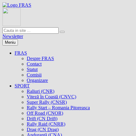
Newsletter
Meniu
FRAS
Despre FRAS
Contact
Statut
Comisii
Organizare
SPORT
Raliuri (CNR)
Viteză în Coastă (CNVC)
Super Rally (CNSR)
Rally Start – Romania Pitoreasca
Off Road (CNOR)
Drift (CN Drift)
Rally Raid (CNRR)
Drag (CN Drag)
Anduranţă (CNA)