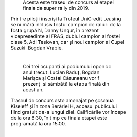
Acesta este traseul de concurs al etapei
finale de super rally din 2019.
Printre piloții înscriși la Trofeul UniCredit Leasing
se numără inclusiv fostul campion de raliuri de la
fosta grupă N, Danny Ungur, în prezent
vicepreședinte al FRAS, dublul campion al fostei
clase 5, Adi Teslovan, dar și noul campion al Cupei
Suzuki, Bogdan Vrabie.
Cei trei ocupanți ai podiumului open de
anul trecut, Lucian Răduț, Bogdan
Marișca și Costel Cășuneanu vor fi
prezenți și sâmbătă la etapa finală din
acest an.
Traseul de concurs este amenajat pe șoseaua
Kiseleff și în zona Berăriei H, accesul publicului
fiind gratuit de-a lungul zilei. Calificările vor începe
de la ora 8:30, în timp ce finala etapei este
programată la ora 15:00.