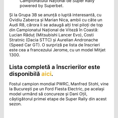
Campionatului Național de Super Rally
powered by Superbet.
Și la Grupa 3B se anunță o luptă interesantă, cu
Ovidiu Zaberca și Marian Nica, ambii cu câte un
Audi R8, cărora li se adaugă alți trei piloți de top
din Campionatul Național de Viteză în Coastă:
Lucian Răduț (Mitsubishi Lancer Evo), Costi
Stratnic (Dacia STTC) și Aurelian Andronache
(Speed Car GT). O surpriză pe lista de înscrieri
este cea a francezului Jerome, cu un model Mitjet
1300.
Lista completă a înscrierilor este
disponibilă
aici
.
Fostul campion mondial PWRC, Manfred Stohl, vine
la București pe un Ford Fiesta Electric, pe același
model urmând să concureze și Dani Oțil,
câștigătorul primei etape de Super Rally din acest
sezon.