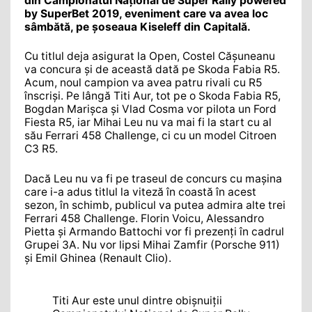
din Campionatul Național de Super Rally powered
by SuperBet 2019, eveniment care va avea loc
sâmbătă, pe șoseaua Kiseleff din Capitală.
Cu titlul deja asigurat la Open, Costel Cășuneanu
va concura și de această dată pe Skoda Fabia R5.
Acum, noul campion va avea patru rivali cu R5
înscriși. Pe lângă Titi Aur, tot pe o Skoda Fabia R5,
Bogdan Marișca și Vlad Cosma vor pilota un Ford
Fiesta R5, iar Mihai Leu nu va mai fi la start cu al
său Ferrari 458 Challenge, ci cu un model Citroen
C3 R5.
Dacă Leu nu va fi pe traseul de concurs cu mașina
care i-a adus titlul la viteză în coastă în acest
sezon, în schimb, publicul va putea admira alte trei
Ferrari 458 Challenge. Florin Voicu, Alessandro
Pietta și Armando Battochi vor fi prezenți în cadrul
Grupei 3A. Nu vor lipsi Mihai Zamfir (Porsche 911)
și Emil Ghinea (Renault Clio).
Titi Aur este unul dintre obișnuiții