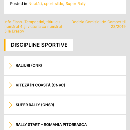
Posted in
Noutăţi
,
sport slide
,
Super Rally
Info Flash. Tempestini, titlul cu
Decizia Comisiei de Competiţii
Navigare
numărul 4 și victoria cu numărul
23/2019
în
5 la Brașov
articole
DISCIPLINE SPORTIVE
RALIURI (CNR)
VITEZĂ ÎN COASTĂ (CNVC)
SUPER RALLY (CNSR)
RALLY START – ROMANIA PITOREASCA