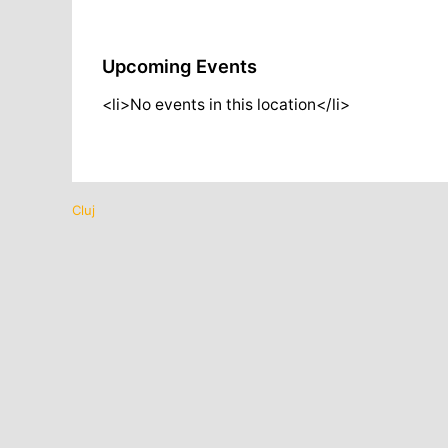
Upcoming Events
<li>No events in this location</li>
Cluj
Navigare
în
articole