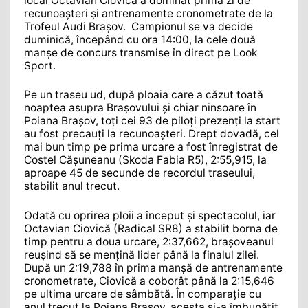
local Octavian Ciovică a dominat prima zi de
recunoașteri și antrenamente cronometrate de la
Trofeul Audi Brașov.
Campionul se va decide
duminică, începând cu ora 14:00, la cele două
manșe de concurs transmise în direct pe Look
Sport.
Pe un traseu ud, după ploaia care a căzut toată
noaptea asupra Brașovului și chiar ninsoare în
Poiana Brașov, toți cei 93 de piloți prezenți la start
au fost precauți la recunoașteri. Drept dovadă, cel
mai bun timp pe prima urcare a fost înregistrat de
Costel Cășuneanu (Skoda Fabia R5), 2:55,915, la
aproape 45 de secunde de recordul traseului,
stabilit anul trecut.
Odată cu oprirea ploii a început și spectacolul, iar
Octavian Ciovică (Radical SR8) a stabilit borna de
timp pentru a doua urcare, 2:37,662, brașoveanul
reușind să se mențină lider până la finalul zilei.
După un 2:19,788 în prima manșă de antrenamente
cronometrate, Ciovică a coborât până la 2:15,646
pe ultima urcare de sâmbătă. În comparație cu
anul trecut la Poiana Brașov, acesta și-a îmbunățit