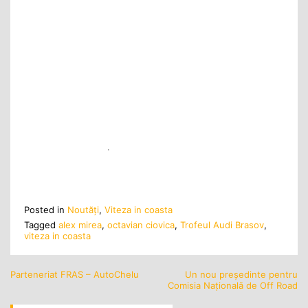
Posted in
Noutăţi
,
Viteza in coasta
Tagged
alex mirea
,
octavian ciovica
,
Trofeul Audi Brasov
,
viteza in coasta
Parteneriat FRAS – AutoChelu
Un nou președinte pentru
Navigare
Comisia Națională de Off Road
în