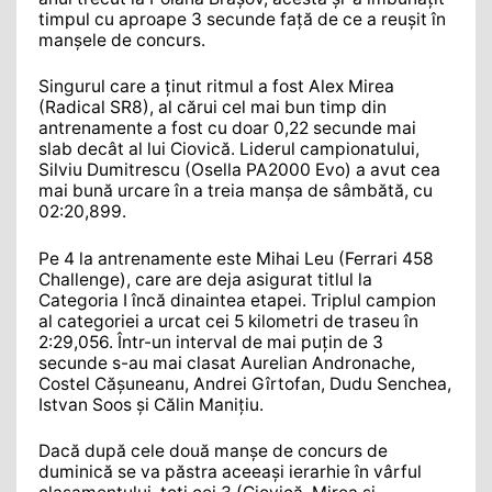
timpul cu aproape 3 secunde față de ce a reușit în
manșele de concurs.
Singurul care a ținut ritmul a fost Alex Mirea
(Radical SR8), al cărui cel mai bun timp din
antrenamente a fost cu doar 0,22 secunde mai
slab decât al lui Ciovică. Liderul campionatului,
Silviu Dumitrescu (Osella PA2000 Evo) a avut cea
mai bună urcare în a treia manșa de sâmbătă, cu
02:20,899.
Pe 4 la antrenamente este Mihai Leu (Ferrari 458
Challenge), care are deja asigurat titlul la
Categoria I încă dinaintea etapei. Triplul campion
al categoriei a urcat cei 5 kilometri de traseu în
2:29,056. Într-un interval de mai puțin de 3
secunde s-au mai clasat Aurelian Andronache,
Costel Cășuneanu, Andrei Gîrtofan, Dudu Senchea,
Istvan Soos și Călin Manițiu.
Dacă după cele două manșe de concurs de
duminică se va păstra aceeași ierarhie în vârful