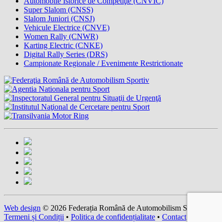
Automobile Istorice de Competiţie (CNVIC)
Super Slalom (CNSS)
Slalom Juniori (CNSJ)
Vehicule Electrice (CNVE)
Women Rally (CNWR)
Karting Electric (CNKE)
Digital Rally Series (DRS)
Campionate Regionale / Evenimente Restrictionate
Web design
© 2026 Federația Română de Automobilism Sportiv -
Termeni și Condiții
•
Politica de confidențialitate
•
Contact