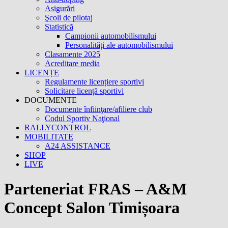
Asigurări
Şcoli de pilotaj
Statistică
Campionii automobilismului
Personalități ale automobilismului
Clasamente 2025
Acreditare media
LICENȚE
Regulamente licențiere sportivi
Solicitare licență sportivi
DOCUMENTE
Documente înfiinţare/afiliere club
Codul Sportiv Naţional
RALLYCONTROL
MOBILITATE
A24 ASSISTANCE
SHOP
LIVE
Parteneriat FRAS – A&M
Concept Salon Timișoara