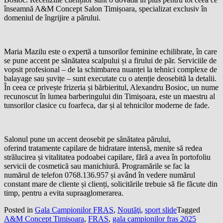
înseamnă A&M Concept Salon Timișoara, specializat exclusiv în
domeniul de îngrijire a părului.
Maria Mazilu este o expertă a tunsorilor feminine echilibrate, în care
se pune accent pe sănătatea scalpului și a firului de păr. Serviciile de
vopsit profesional – de la schimbarea nuanței la tehnici complexe de
balayage sau șuvițe – sunt executate cu o atenție deosebită la detalii.
În ceea ce privește frizeria și bărbieritul, Alexandru Bosioc, un nume
recunoscut în lumea barberingului din Timișoara, este un maestru al
tunsorilor clasice cu foarfeca, dar și al tehnicilor moderne de fade.
Salonul pune un accent deosebit pe sănătatea părului,
oferind tratamente capilare de hidratare intensă, menite să redea
strălucirea și vitalitatea podoabei capilare, fără a avea în portofoliu
servicii de cosmetică sau manichiură. Programările se fac la
numărul de telefon 0768.136.957 și având în vedere numărul
constant mare de cliente și clienți, solicitările trebuie să fie făcute din
timp, pentru a evita supraaglomerarea.
Posted in
Gala Campionilor FRAS
,
Noutăţi
,
sport slide
Tagged
A&M Concept Timisoara
,
FRAS
,
gala campionilor fras 2025