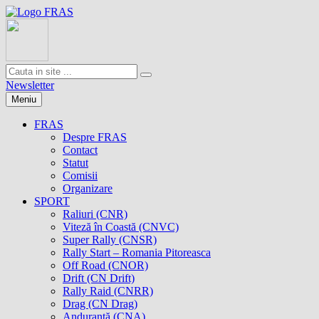
Newsletter
Meniu
FRAS
Despre FRAS
Contact
Statut
Comisii
Organizare
SPORT
Raliuri (CNR)
Viteză în Coastă (CNVC)
Super Rally (CNSR)
Rally Start – Romania Pitoreasca
Off Road (CNOR)
Drift (CN Drift)
Rally Raid (CNRR)
Drag (CN Drag)
Anduranţă (CNA)