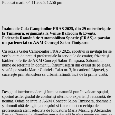
Publicat marți, 04.11.2025, 12:56 pm
Înainte de Gala Campionilor FRAS 2025, din 29 noiembrie, de
la Timișoara, organizată la Venue Ballroom & Events,
Federația Română de Automobilism Sportiv (FRAS) a parafat
un parteneriat cu A&M Concept Salon Timișoara
.
Cu ocazia Galei Campionilor FRAS 2025, sportivii și invitații lor se
vor bucura de prețuri preferențiale la serviciile de coafor, frizerie și
bărbierit oferite de A&M Concept Salon Timișoara. Salonul, un
nume de referință în domeniul înfrumusețării din orașul de pe Bega,
se află pe strada Martir Gabriela Tako nr. 3, în cartierul Lipovei, și
cucerește prin atmosfera sa urbană rafinată încă de la prima vizită.
Designul interior modern și lumina naturală pun în valoare spațiul,
sporind astfel gradul de confort și oferind o experiență relaxantă, de
neuitat. Odată ce intră la A&M Concept Salon Timișoara, doamnele
și domnii uită de agitația orașului și iau contact cu echipa de
profesioniști atent selectată de fondatorii Maria Mazilu și Alexandru
Bosioc. Recenziile clienților sunt o dovadă în plus pentru tot ceea ce