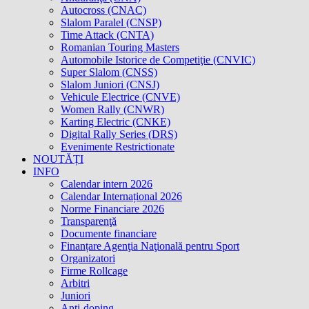
Autocross (CNAC)
Slalom Paralel (CNSP)
Time Attack (CNTA)
Romanian Touring Masters
Automobile Istorice de Competiţie (CNVIC)
Super Slalom (CNSS)
Slalom Juniori (CNSJ)
Vehicule Electrice (CNVE)
Women Rally (CNWR)
Karting Electric (CNKE)
Digital Rally Series (DRS)
Evenimente Restrictionate
NOUTĂȚI
INFO
Calendar intern 2026
Calendar Internațional 2026
Norme Financiare 2026
Transparenţă
Documente financiare
Finanțare Agenţia Naţională pentru Sport
Organizatori
Firme Rollcage
Arbitri
Juniori
Anti-doping