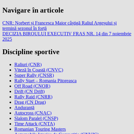
Navigare în articole
CNR: Norbert și Francesca Maior câștigă Raliul Argeșului și
termină sezonul în forță
DECIZIA BIROULUI EXECUTIV FRAS NR. 14 din 7 noiembrie
2025
Discipline sportive
Raliuri (CNR)
Viteză în Coastă (CNVC)
Super Rally (CNSR)
Rally Start – Romania Pitoreasca
Off Road (CNOR)
Drift (CN Drift)
Rally Raid (CNRR)
Drag (CN Drag)
Anduranţă
Autocross (CNAC)
Slalom Paralel (CNSP)
Time Attack (CNTA)
Romanian Touring Masters