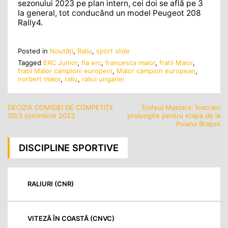
sezonului 2023 pe plan intern, cei doi se află pe 3
la general, tot conducând un model Peugeot 208
Rally4.
Posted in
Noutăţi
,
Raliu
,
sport slide
Tagged
ERC Junior
,
fia erc
,
francesca maior
,
fratii Maior
,
fratii Maior campioni europeni
,
Maior campion european
,
norbert maior
,
raliu
,
raliul ungariei
DECIZIA COMISIEI DE COMPETIŢII
Trofeul Masters: Înscrieri
Navigare
20/3 octombrie 2023
prelungite pentru etapa de la
în
Poiana Brașov
articole
DISCIPLINE SPORTIVE
RALIURI (CNR)
VITEZĂ ÎN COASTĂ (CNVC)