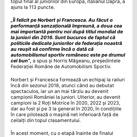
topul final al juniorilor din Europa, italianul Dapra, a
ajuns la 113 puncte.
„Îi felicit pe Norbert și Francesca. Au făcut o
performanță senzațională împreună, a doua cea
mai importantă pentru noi după titlul mondial de
la juniori din 2016. Sunt bucuros de faptul că
politicile dedicate juniorilor de federația noastră
au reușit să confirme încă o dată că
automobilismul sportiv românesc este pe drumul
cel bun”
,
a spus și Norris Măgeanu, președintele
Federației Române de Automobilism Sportiv.
Norbert și Francesca formează un echipaj la raliuri
încă din sezonul 2018, atunci când au debutat
spectaculos, iar un an mai târziu au devenit
campionii României la juniori. Ulterior, au devenit
campioni la 2 Roți Motrice în 2020, 2022 și 2023,
dar au fost și pe 3 la general în 2020, în condițiile
în care pilotează o mașină net inferioară față de
ceilalți din topul clasamentului.
În acest moment, cu o etapă înainte de finalul