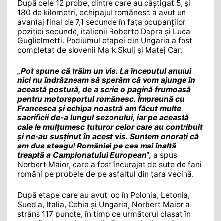
După cele 12 probe, dintre care au câștigat 5, și
180 de kilometri, echipajul românesc a avut un
avantaj final de 7,1 secunde în fața ocupanților
poziției secunde, italienii Roberto Dapra și Luca
Guglielmetti. Podiumul etapei din Ungaria a fost
completat de slovenii Mark Skulj și Matej Car.
„Pot spune că trăim un vis. La începutul anului
nici nu îndrăzneam să sperăm că vom ajunge în
această postură, de a scrie o pagină frumoasă
pentru motorsportul românesc. Împreună cu
Francesca și echipa noastră am făcut multe
sacrificii de-a lungul sezonului, iar pe această
cale le mulțumesc tuturor celor care au contribuit
și ne-au susținut în acest vis. Suntem onorați că
am dus steagul României pe cea mai înaltă
treaptă a Campionatului European
”,
a spus
Norbert Maior, care a fost încurajat de sute de fani
români pe probele de pe asfaltul din țara vecină.
După etape care au avut loc în Polonia, Letonia,
Suedia, Italia, Cehia și Ungaria, Norbert Maior a
strâns 117 puncte, în timp ce următorul clasat în