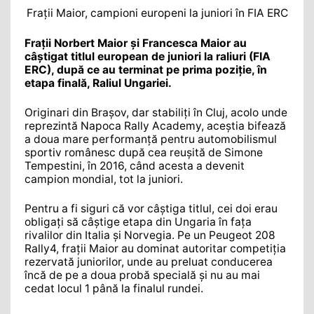
Frații Maior, campioni europeni la juniori în FIA ERC
Frații Norbert Maior și Francesca Maior au
câștigat titlul european de juniori la raliuri (FIA
ERC), după ce au terminat pe prima poziție, în
etapa finală, Raliul Ungariei.
Originari din Brașov, dar stabiliți în Cluj, acolo unde
reprezintă Napoca Rally Academy, aceștia bifează
a doua mare performanță pentru automobilismul
sportiv românesc după cea reușită de Simone
Tempestini, în 2016, când acesta a devenit
campion mondial, tot la juniori.
Pentru a fi siguri că vor câștiga titlul, cei doi erau
obligați să câștige etapa din Ungaria în fața
rivalilor din Italia și Norvegia. Pe un Peugeot 208
Rally4, frații Maior au dominat autoritar competiția
rezervată juniorilor, unde au preluat conducerea
încă de pe a doua probă specială și nu au mai
cedat locul 1 până la finalul rundei.