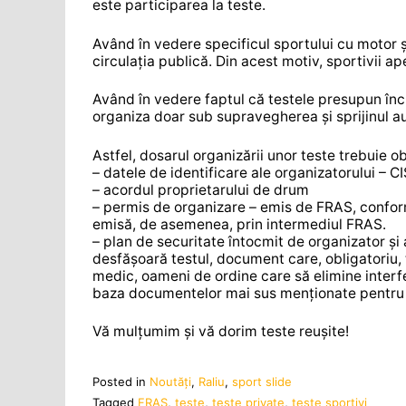
este participarea la teste.
Având în vedere specificul sportului cu motor și
circulația publică. Din acest motiv, sportivii a
Având în vedere faptul că testele presupun în
organiza doar sub supravegherea și sprijinul aut
Astfel, dosarul organizării unor teste trebuie o
– datele de identificare ale organizatorului – CI
– acordul proprietarului de drum
– permis de organizare – emis de FRAS, conform
emisă, de asemenea, prin intermediul FRAS.
– plan de securitate întocmit de organizator și 
desfășoară testul, document care, obligatoriu,
medic, oameni de ordine care să elimine interf
baza documentelor mai sus menționate pentru î
Vă mulțumim și vă dorim teste reușite!
Posted in
Noutăţi
,
Raliu
,
sport slide
Tagged
FRAS
,
teste
,
teste private
,
teste sportivi