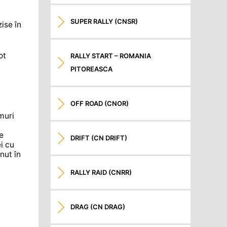
SUPER RALLY (CNSR)
ise în
ot
RALLY START – ROMANIA
PITOREASCA
OFF ROAD (CNOR)
muri
e
DRIFT (CN DRIFT)
i cu
nut în
RALLY RAID (CNRR)
DRAG (CN DRAG)