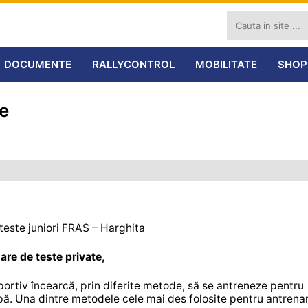
DOCUMENTE
RALLYCONTROL
MOBILITATE
SHOP
te
teste juniori FRAS – Harghita
oare de teste private,
portiv încearcă, prin diferite metode, să se antreneze pentru
ipă. Una dintre metodele cele mai des folosite pentru antren