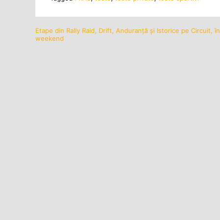
Etape din Rally Raid, Drift, Anduranță și Istorice pe Circuit, î
Navigare
weekend
în
articole