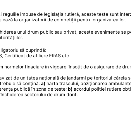
 regulile impuse de legislația rutieră, aceste teste sunt interz
pelează la organizatorii de competiții pentru organizarea lor.
chiderea unui drum public sau privat, aceste evenimente se p
oritățiilor.
bligatoriu să cuprindă:
S, Certificat de afiliere FRAS etc
 normelor finaciare în vigoare, însoțit de o asigurare de dru
avizat de unitatea națională de jandarmi pe teritoriul căreia s
 trebuie să conțină:
a)
harta traseului, poziționarea ambulanțe
erența publică în zona de teste;
b)
acordul poliției rutiere obți
nchiderea sectorului de drum dorit.