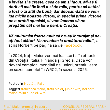
a învăța și a crește, ceea ce am și făcut. Mi-aș fi
dorit să mai fie încă o zi de raliu, pentru că astăzi
a fost o zi atât de bună, dar deocamdată ne vom
lua micile noastre victorii, în special prima victorie
pe o probă specială, și vom încerca să ne
pregătim cât mai bine pentru Croația.
Vă mulțumim foarte mult că ne-ați încurajat și ne-
ați fost alături. Ne revedem la următorul raliu!”
, a
scris Norbert pe pagina sa de
Facebook
.
În 2024, frații Maior vor mai lua startul în etapele
din Croația, Italia, Finlanda și Grecia. Dacă vor
deveni campioni mondiali de juniori, premiul este
un sezon complet în WRC2, în sezonul 2025.
Posted in
Noutăţi
,
Raliu
Tagged
francesca maior
,
fratii Maior
,
junior wrc
,
norbert
maior
,
raliul suediei
,
wrc
Frații Maior premiați în cadrul
CONSILIUL FEDERAL FRAS –
Navigare