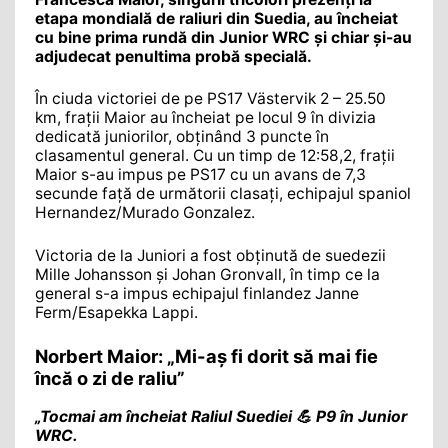
etapa mondială de raliuri din Suedia, au încheiat
cu bine prima rundă din Junior WRC și chiar și-au
adjudecat penultima probă specială.
În ciuda victoriei de pe PS17 Västervik 2 – 25.50
km, frații Maior au încheiat pe locul 9 în divizia
dedicată juniorilor, obținând 3 puncte în
clasamentul general. Cu un timp de 12:58,2, frații
Maior s-au impus pe PS17 cu un avans de 7,3
secunde față de următorii clasați, echipajul spaniol
Hernandez/Murado Gonzalez.
Victoria de la Juniori a fost obținută de suedezii
Mille Johansson și Johan Gronvall, în timp ce la
general s-a impus echipajul finlandez Janne
Ferm/Esapekka Lappi.
Norbert Maior: „Mi-aș fi dorit să mai fie
încă o zi de raliu”
„Tocmai am încheiat Raliul Suediei 💪 P9 în Junior
WRC.