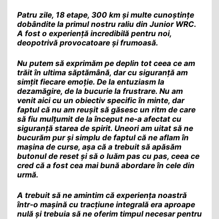
Patru zile, 18 etape, 300 km și multe cunoștințe
dobândite la primul nostru raliu din Junior WRC.
A fost o experiență incredibilă pentru noi,
deopotrivă provocatoare și frumoasă.
Nu putem să exprimăm pe deplin tot ceea ce am
trăit în ultima săptămână, dar cu siguranță am
simțit fiecare emoție. De la entuziasm la
dezamăgire, de la bucurie la frustrare. Nu am
venit aici cu un obiectiv specific în minte, dar
faptul că nu am reușit să găsesc un ritm de care
să fiu mulțumit de la început ne-a afectat cu
siguranță starea de spirit. Uneori am uitat să ne
bucurăm pur și simplu de faptul că ne aflam în
mașina de curse, așa că a trebuit să apăsăm
butonul de reset și să o luăm pas cu pas, ceea ce
cred că a fost cea mai bună abordare în cele din
urmă.
A trebuit să ne amintim că experiența noastră
într-o mașină cu tracțiune integrală era aproape
nulă și trebuia să ne oferim timpul necesar pentru