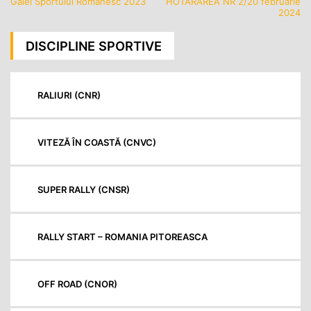
Galei Sportului Românesc 2023
HOTĂRÂREA NR 2/20 februarie
în
2024
articole
DISCIPLINE SPORTIVE
RALIURI (CNR)
VITEZĂ ÎN COASTĂ (CNVC)
SUPER RALLY (CNSR)
RALLY START – ROMANIA PITOREASCA
OFF ROAD (CNOR)