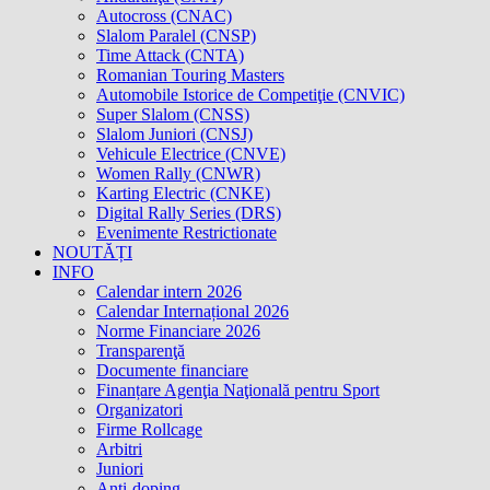
Autocross (CNAC)
Slalom Paralel (CNSP)
Time Attack (CNTA)
Romanian Touring Masters
Automobile Istorice de Competiţie (CNVIC)
Super Slalom (CNSS)
Slalom Juniori (CNSJ)
Vehicule Electrice (CNVE)
Women Rally (CNWR)
Karting Electric (CNKE)
Digital Rally Series (DRS)
Evenimente Restrictionate
NOUTĂȚI
INFO
Calendar intern 2026
Calendar Internațional 2026
Norme Financiare 2026
Transparenţă
Documente financiare
Finanțare Agenţia Naţională pentru Sport
Organizatori
Firme Rollcage
Arbitri
Juniori
Anti-doping