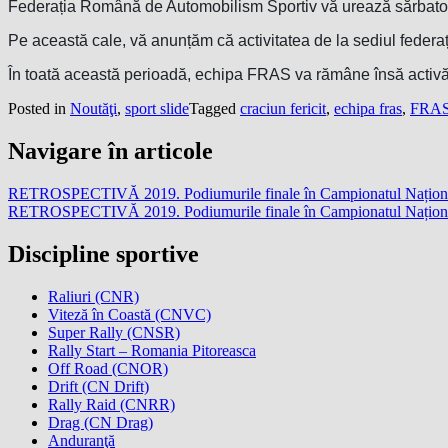
Federația Română de Automobilism Sportiv vă urează sărbatori f
Pe această cale, vă anunțăm că activitatea de la sediul federa
În toată această perioadă, echipa FRAS va rămâne însă activă 
Posted in
Noutăţi
,
sport slide
Tagged
craciun fericit
,
echipa fras
,
FRA
Navigare în articole
RETROSPECTIVĂ 2019. Podiumurile finale în Campionatul Naționa
RETROSPECTIVĂ 2019. Podiumurile finale în Campionatul Național
Discipline sportive
Raliuri (CNR)
Viteză în Coastă (CNVC)
Super Rally (CNSR)
Rally Start – Romania Pitoreasca
Off Road (CNOR)
Drift (CN Drift)
Rally Raid (CNRR)
Drag (CN Drag)
Anduranţă