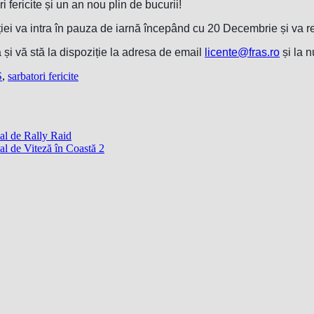
ericite și un an nou plin de bucurii!
ției va intra în pauza de iarnă începând cu 20 Decembrie și va 
și vă stă la dispoziție la adresa de email
licente@fras.ro
și la 
S
,
sarbatori fericite
l de Rally Raid
 de Viteză în Coastă 2