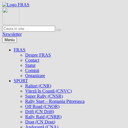
Newsletter
Meniu
FRAS
Despre FRAS
Contact
Statut
Comisii
Organizare
SPORT
Raliuri (CNR)
Viteză în Coastă (CNVC)
Super Rally (CNSR)
Rally Start – Romania Pitoreasca
Off Road (CNOR)
Drift (CN Drift)
Rally Raid (CNRR)
Drag (CN Drag)
Anduranţă (CNA)