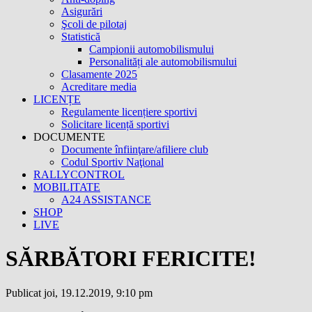
Asigurări
Şcoli de pilotaj
Statistică
Campionii automobilismului
Personalități ale automobilismului
Clasamente 2025
Acreditare media
LICENȚE
Regulamente licențiere sportivi
Solicitare licență sportivi
DOCUMENTE
Documente înfiinţare/afiliere club
Codul Sportiv Naţional
RALLYCONTROL
MOBILITATE
A24 ASSISTANCE
SHOP
LIVE
SĂRBĂTORI FERICITE!
Publicat joi, 19.12.2019, 9:10 pm