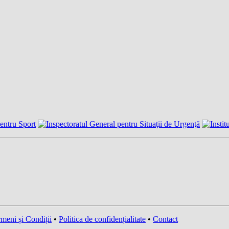
meni și Condiții
•
Politica de confidențialitate
•
Contact