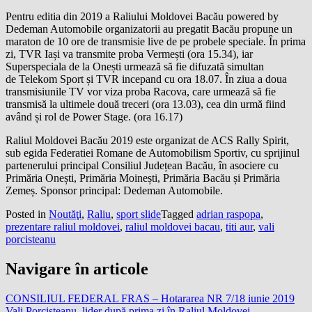
Pentru editia din 2019 a Raliului Moldovei Bacău powered by
Dedeman Automobile organizatorii au pregatit Bacău propune un
maraton de 10 ore de transmisie live de pe probele speciale. În prima
zi, TVR Iași va transmite proba Vermești (ora 15.34), iar
Superspeciala de la Onești urmează să fie difuzată simultan
de Telekom Sport și TVR incepand cu ora 18.07. În ziua a doua
transmisiunile TV vor viza proba Racova, care urmează să fie
transmisă la ultimele două treceri (ora 13.03), cea din urmă fiind
având și rol de Power Stage. (ora 16.17)
Raliul Moldovei Bacău 2019 este organizat de ACS Rally Spirit,
sub egida Federatiei Romane de Automobilism Sportiv, cu sprijinul
partenerului principal Consiliul Județean Bacău, în asociere cu
Primăria Onești, Primăria Moinești, Primăria Bacău și Primăria
Zemeș. Sponsor principal: Dedeman Automobile.
Posted in
Noutăţi
,
Raliu
,
sport slide
Tagged
adrian raspopa
,
prezentare raliul moldovei
,
raliul moldovei bacau
,
titi aur
,
vali
porcisteanu
Navigare în articole
CONSILIUL FEDERAL FRAS – Hotararea NR 7/18 iunie 2019
Vali Porcișteanu, lider după prima zi în Raliul Moldovei