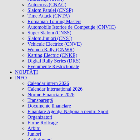
Autocross (CNAC)
Slalom Paralel (CNSP)
Time Attack (CNTA)
Romanian Touring Masters
Automobile Istorice de Competiţie (CNVIC)
Super Slalom (CNSS)
Slalom Juniori (CNSJ)
Vehicule Electrice (CNVE)
Women Rally (CNWR)
Karting Electric (CNKE)
Digital Rally Series (DRS)
Evenimente Restrictionate
NOUTĂȚI
INFO
Calendar intern 2026
Calendar Internațional 2026
Norme Financiare 2026
Transparenţă
Documente financiare
Finanțare Agenţia Naţională pentru Sport
Organizatori
Firme Rollcage
Arbitri
Juniori
Anti-doping