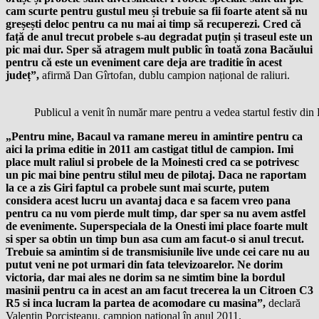
cam scurte pentru gustul meu și trebuie sa fii foarte atent să nu
greșești deloc pentru ca nu mai ai timp să recuperezi. Cred că
față de anul trecut probele s-au degradat puțin și traseul este un
pic mai dur. Sper să atragem mult public în toată zona Bacăului
pentru că este un eveniment care deja are traditie în acest
județ”,
afirmă Dan Gîrtofan, dublu campion național de raliuri.
Publicul a venit în număr mare pentru a vedea startul festiv din
„Pentru mine, Bacaul va ramane mereu in amintire pentru ca
aici la prima editie in 2011 am castigat titlul de campion. Imi
place mult raliul si probele de la Moinesti cred ca se potrivesc
un pic mai bine pentru stilul meu de pilotaj. Daca ne raportam
la ce a zis Giri faptul ca probele sunt mai scurte, putem
considera acest lucru un avantaj daca e sa facem vreo pana
pentru ca nu vom pierde mult timp, dar sper sa nu avem astfel
de evenimente. Superspeciala de la Onesti imi place foarte mult
si sper sa obtin un timp bun asa cum am facut-o si anul trecut.
Trebuie sa amintim si de transmisiunile live unde cei care nu au
putut veni ne pot urmari din fata televizoarelor. Ne dorim
victoria, dar mai ales ne dorim sa ne simtim bine la bordul
masinii pentru ca in acest an am facut trecerea la un Citroen C3
R5 si inca lucram la partea de acomodare cu masina”,
declară
Valentin Porcișteanu, campion național în anul 2011.