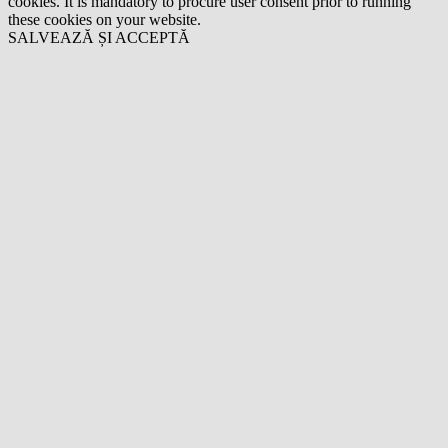
cookies. It is mandatory to procure user consent prior to running
these cookies on your website.
SALVEAZĂ ȘI ACCEPTĂ