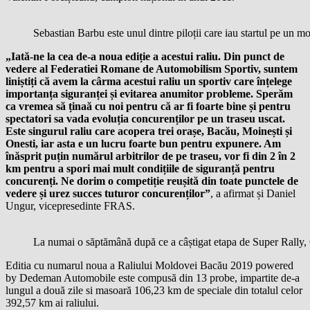
Sebastian Barbu este unul dintre piloții care iau startul pe un 
„Iată-ne la cea de-a noua ediție a acestui raliu. Din punct de
vedere al Federatiei Romane de Automobilism Sportiv, suntem
liniștiți că avem la cârma acestui raliu un sportiv care înțelege
importanța siguranței și evitarea anumitor probleme. Sperăm
ca vremea să ținaă cu noi pentru că ar fi foarte bine și pentru
spectatori sa vada evoluția concurenților pe un traseu uscat.
Este singurul raliu care acopera trei orașe, Bacău, Moinești și
Onesti, iar asta e un lucru foarte bun pentru expunere. Am
înăsprit puțin numărul arbitrilor de pe traseu, vor fi din 2 în 2
km pentru a spori mai mult condițiile de siguranță pentru
concurenți. Ne dorim o competiție reușită din toate punctele de
vedere și urez succes tuturor concurenților”
, a afirmat și Daniel
Ungur, vicepresedinte FRAS.
La numai o săptămână după ce a câștigat etapa de Super Rally, 
Editia cu numarul noua a Raliului Moldovei Bacău 2019 powered
by Dedeman Automobile este compusă din 13 probe, impartite de-a
lungul a două zile si masoară 106,23 km de speciale din totalul celor
392,57 km ai raliului.