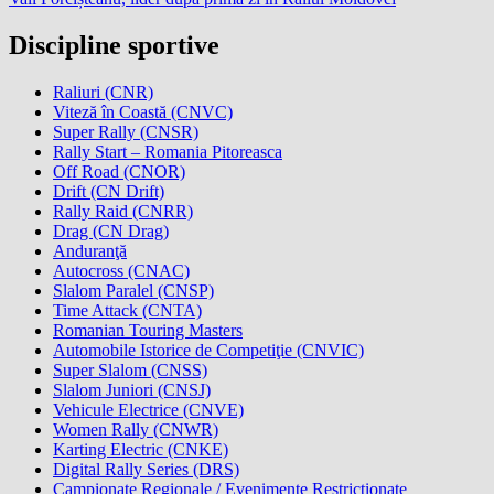
Discipline sportive
Raliuri (CNR)
Viteză în Coastă (CNVC)
Super Rally (CNSR)
Rally Start – Romania Pitoreasca
Off Road (CNOR)
Drift (CN Drift)
Rally Raid (CNRR)
Drag (CN Drag)
Anduranţă
Autocross (CNAC)
Slalom Paralel (CNSP)
Time Attack (CNTA)
Romanian Touring Masters
Automobile Istorice de Competiţie (CNVIC)
Super Slalom (CNSS)
Slalom Juniori (CNSJ)
Vehicule Electrice (CNVE)
Women Rally (CNWR)
Karting Electric (CNKE)
Digital Rally Series (DRS)
Campionate Regionale / Evenimente Restrictionate