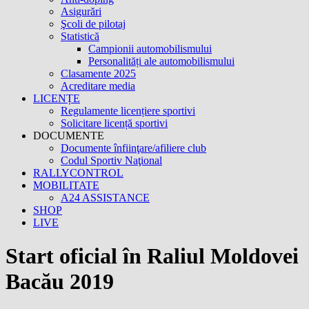
Asigurări
Şcoli de pilotaj
Statistică
Campionii automobilismului
Personalități ale automobilismului
Clasamente 2025
Acreditare media
LICENȚE
Regulamente licențiere sportivi
Solicitare licență sportivi
DOCUMENTE
Documente înfiinţare/afiliere club
Codul Sportiv Naţional
RALLYCONTROL
MOBILITATE
A24 ASSISTANCE
SHOP
LIVE
Start oficial în Raliul Moldovei
Bacău 2019