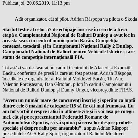
Publicat joi, 20.06.2019, 11:13 pm
Atât organizator, cât și pilot, Adrian Răspopa va pilota o Skoda
Startul festiv al celor 57 de echipaje înscrise în cea de-a treia
etapă a Campionatului Național de Raliuri Dunlop a avut loc in
aceasta seara in centrul municipiului Bacău. Competiția
contează, totodată, și în Campionatul Național Rally 2 Dunlop,
Campionatul Național de Raliuri pentru Vehicule Istorice și are
statut de competiție internațională FIA.
Tot astăzi s-a desfașurat, în cadrul Centrului de Afaceri și Expoziții
Bacău, conferința de presă la care au fost prezenți Adrian Răspopa,
în calitate de organizator al Raliului Moldovei Bacău, Titi Aur,
Valentin Porcișteanu, Dan Gîrtofan, piloți în cadrul Campionatului
Național de Raliuri Dunlop și Danny Ungur, vicepreședinte FRAS.
“Avem un număr mare de concurenți înscriși și sperăm ca luptă
dintre cele 8 masini de categorie R5 să fie cât mai frumoasa. Eu
am tot vorbit drespre raliu în ultimele zile și îi voi lasa pe colegii
mei, cât și pe reprezentantul Federației Romane de
Automobilism Sportiv, să vă spună părerea lor despre probele
speciale și despre raliu per ansamblu”,
a spus Adrian Răspopa,
presedintele ACS Rally Spirit, organizatorul Raliului Moldovei