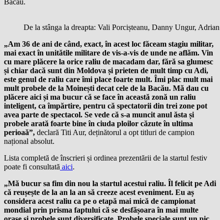
Bacau.
De la stânga la dreapta: Vali Porcișteanu, Danny Ungur, Adrian
„Am 36 de ani de când, exact, în acest loc făceam stagiu militar,
mai exact în unitătile militare de vis-a-vis de unde ne aflăm. Vin
cu mare plăcere la orice raliu de macadam dar, fără sa glumesc
și chiar dacă sunt din Moldova și prieten de mult timp cu Adi,
este genul de raliu care îmi place foarte mult. Îmi plac mult mai
mult probele de la Moinești decat cele de la Bacău. Mă dau cu
plăcere aici și ma bucur că se face în această zonă un raliu
inteligent, ca împărtire, pentru că spectatorii din trei zone pot
avea parte de spectacol. Se vede că s-a muncit anul ăsta și
probele arată foarte bine în ciuda ploilor căzute în ultima
perioaă”,
declară Titi Aur, deținătorul a opt titluri de campion
național absolut.
Lista completă de înscrieri și ordinea prezentării de la startul festiv
poate fi consultată
aici
.
„Mă bucur sa fim din nou la startul acestui raliu. Îl felicit pe Adi
că reușește de la an la an să creeze acest eveniment. Eu aș
considera acest raliu ca pe o etapă mai mică de campionat
mondial prin prisma faptului că se desfășoara în mai multe
orașe și probele sunt diversificate. Probele speciale sunt un pic