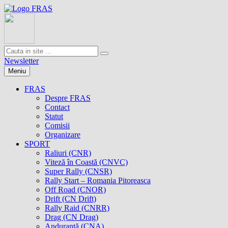
Newsletter
Meniu
FRAS
Despre FRAS
Contact
Statut
Comisii
Organizare
SPORT
Raliuri (CNR)
Viteză în Coastă (CNVC)
Super Rally (CNSR)
Rally Start – Romania Pitoreasca
Off Road (CNOR)
Drift (CN Drift)
Rally Raid (CNRR)
Drag (CN Drag)
Anduranţă (CNA)