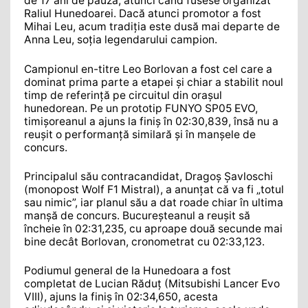
de 17 ani de pauză, atunci când fusese organizat
Raliul Hunedoarei. Dacă atunci promotor a fost
Mihai Leu, acum tradiția este dusă mai departe de
Anna Leu, soția legendarului campion.
Campionul en-titre Leo Borlovan a fost cel care a
dominat prima parte a etapei și chiar a stabilit noul
timp de referință pe circuitul din orașul
hunedorean. Pe un prototip FUNYO SP05 EVO,
timișoreanul a ajuns la finiș în 02:30,839, însă nu a
reușit o performanță similară și în manșele de
concurs.
Principalul său contracandidat, Dragoș Șavloschi
(monopost Wolf F1 Mistral), a anunțat că va fi „totul
sau nimic”, iar planul său a dat roade chiar în ultima
manșă de concurs. Bucureșteanul a reușit să
încheie în 02:31,235, cu aproape două secunde mai
bine decât Borlovan, cronometrat cu 02:33,123.
Podiumul general de la Hunedoara a fost
completat de Lucian Răduț (Mitsubishi Lancer Evo
VIII), ajuns la finiș în 02:34,650, acesta