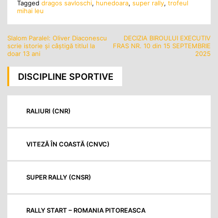
Tagged
dragos savloschi
,
hunedoara
,
super rally
,
trofeul
mihai leu
Slalom Paralel: Oliver Diaconescu
DECIZIA BIROULUI EXECUTIV
Navigare
scrie istorie și câștigă titlul la
FRAS NR. 10 din 15 SEPTEMBRIE
în
doar 13 ani
2025
articole
DISCIPLINE SPORTIVE
RALIURI (CNR)
VITEZĂ ÎN COASTĂ (CNVC)
SUPER RALLY (CNSR)
RALLY START – ROMANIA PITOREASCA