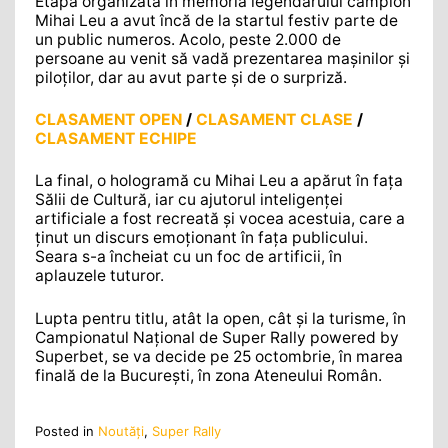
Etapa organizată în memoria legendarului campion
Mihai Leu a avut încă de la startul festiv parte de
un public numeros. Acolo, peste 2.000 de
persoane au venit să vadă prezentarea mașinilor și
piloților, dar au avut parte și de o surpriză.
CLASAMENT OPEN
/
CLASAMENT CLASE
/
CLASAMENT ECHIPE
La final, o hologramă cu Mihai Leu a apărut în fața
Sălii de Cultură, iar cu ajutorul inteligenței
artificiale a fost recreată și vocea acestuia, care a
ținut un discurs emoționant în fața publicului.
Seara s-a încheiat cu un foc de artificii, în
aplauzele tuturor.
Lupta pentru titlu, atât la open, cât și la turisme, în
Campionatul Național de Super Rally powered by
Superbet, se va decide pe 25 octombrie, în marea
finală de la București, în zona Ateneului Român.
Posted in
Noutăţi
,
Super Rally