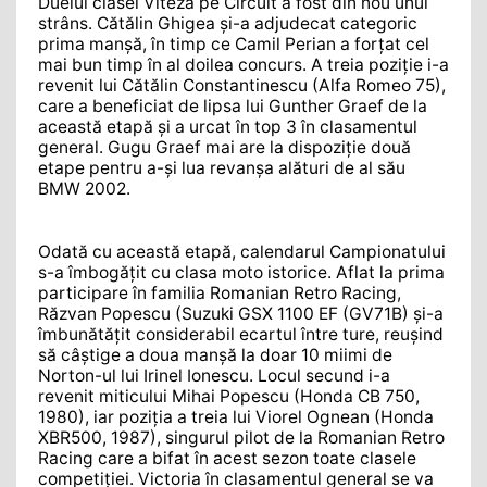
Duelul clasei Viteză pe Circuit a fost din nou unul
strâns. Cătălin Ghigea și-a adjudecat categoric
prima manșă, în timp ce Camil Perian a forțat cel
mai bun timp în al doilea concurs. A treia poziție i-a
revenit lui Cătălin Constantinescu (Alfa Romeo 75),
care a beneficiat de lipsa lui Gunther Graef de la
această etapă și a urcat în top 3 în clasamentul
general. Gugu Graef mai are la dispoziție două
etape pentru a-și lua revanșa alături de al său
BMW 2002.
Odată cu această etapă, calendarul Campionatului
s-a îmbogățit cu clasa moto istorice. Aflat la prima
participare în familia Romanian Retro Racing,
Răzvan Popescu (Suzuki GSX 1100 EF (GV71B) și-a
îmbunătățit considerabil ecartul între ture, reușind
să câștige a doua manșă la doar 10 miimi de
Norton-ul lui Irinel Ionescu. Locul secund i-a
revenit miticului Mihai Popescu (Honda CB 750,
1980), iar poziția a treia lui Viorel Ognean (Honda
XBR500, 1987), singurul pilot de la Romanian Retro
Racing care a bifat în acest sezon toate clasele
competiției. Victoria în clasamentul general se va