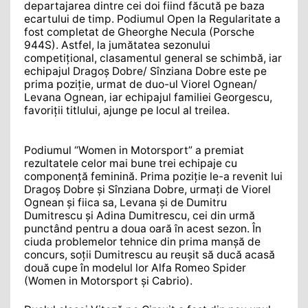
departajarea dintre cei doi fiind făcută pe baza
ecartului de timp. Podiumul Open la Regularitate a
fost completat de Gheorghe Necula (Porsche
944S). Astfel, la jumătatea sezonului
competițional, clasamentul general se schimbă, iar
echipajul Dragoș Dobre/ Sînziana Dobre este pe
prima poziție, urmat de duo-ul Viorel Ognean/
Levana Ognean, iar echipajul familiei Georgescu,
favoriții titlului, ajunge pe locul al treilea.
Podiumul “Women in Motorsport” a premiat
rezultatele celor mai bune trei echipaje cu
componență feminină. Prima poziție le-a revenit lui
Dragoș Dobre și Sînziana Dobre, urmați de Viorel
Ognean și fiica sa, Levana și de Dumitru
Dumitrescu și Adina Dumitrescu, cei din urmă
punctând pentru a doua oară în acest sezon. În
ciuda problemelor tehnice din prima manșă de
concurs, soții Dumitrescu au reușit să ducă acasă
două cupe în modelul lor Alfa Romeo Spider
(Women in Motorsport și Cabrio).