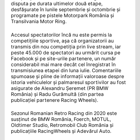
disputa pe durata ultimelor două etape,
desfășurate în lunile septembrie și octombrie și
programate pe pistele Motorpark România și
Transilvania Motor Ring.
Accesul spectatorilor încă nu este permis la
competițiile sportive, așa că organizatorii au
transmis din nou competiția prin live stream, iar
peste 45.000 de spectatori au urmărit cursa pe
Facebook și pe site-urile partenere, un număr
considerabil mai mare decât cel înregistrat în
transmisiunea etapei din luna iulie. Comentariile
spumoase și pline de informații valoroase despre
istoria vehiculelor și palmaresul sportivilor au fost
asigurate de Alexandru Șeremet (PR BMW
România) și Radu Gurămultă (din partea
publicației partenere Racing Wheels).
Sezonul Romanian Retro Racing din 2020 este
susținut de BMW România, Foerch, MOTUL,
Oldtimer Studio, Retromobil Club România și
publicațiile RacingWheels și Adevărul Auto.