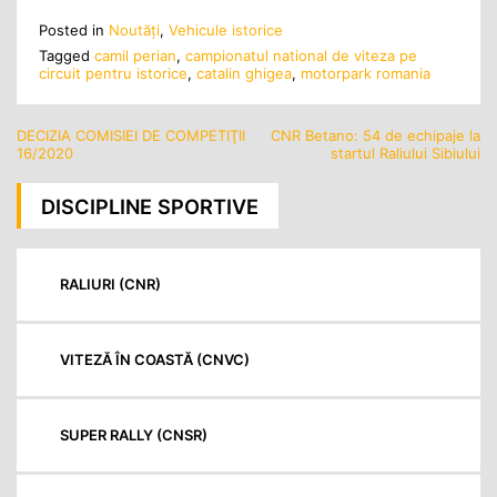
Posted in
Noutăţi
,
Vehicule istorice
Tagged
camil perian
,
campionatul national de viteza pe
circuit pentru istorice
,
catalin ghigea
,
motorpark romania
DECIZIA COMISIEI DE COMPETIŢII
CNR Betano: 54 de echipaje la
Navigare
16/2020
startul Raliului Sibiului
în
articole
DISCIPLINE SPORTIVE
RALIURI (CNR)
VITEZĂ ÎN COASTĂ (CNVC)
SUPER RALLY (CNSR)