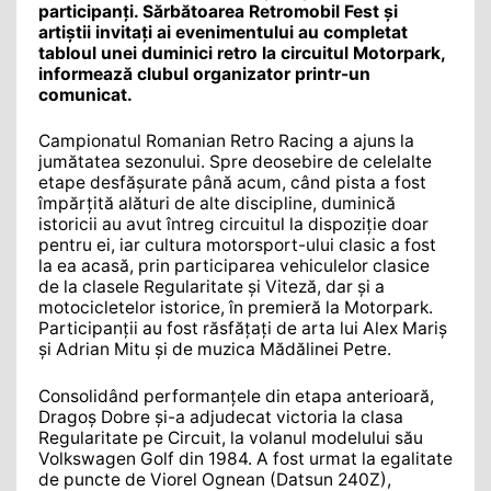
participanți. Sărbătoarea Retromobil Fest și
artiștii invitați ai evenimentului au completat
tabloul unei duminici retro la circuitul Motorpark,
informează clubul organizator printr-un
comunicat.
Campionatul Romanian Retro Racing a ajuns la
jumătatea sezonului. Spre deosebire de celelalte
etape desfășurate până acum, când pista a fost
împărțită alături de alte discipline, duminică
istoricii au avut întreg circuitul la dispoziție doar
pentru ei, iar cultura motorsport-ului clasic a fost
la ea acasă, prin participarea vehiculelor clasice
de la clasele Regularitate și Viteză, dar și a
motocicletelor istorice, în premieră la Motorpark.
Participanții au fost răsfățați de arta lui Alex Mariș
și Adrian Mitu și de muzica Mădălinei Petre.
Consolidând performanțele din etapa anterioară,
Dragoș Dobre și-a adjudecat victoria la clasa
Regularitate pe Circuit, la volanul modelului său
Volkswagen Golf din 1984. A fost urmat la egalitate
de puncte de Viorel Ognean (Datsun 240Z),