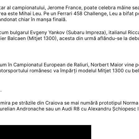
itar al campionatului, Jerome France, poate celebra mâine se
oarea este Mihai Leu. Pe un Ferrari 458 Challenge, Leu a bifat 
andonat chiar în manșa finală.
, precum bulgarul Evgeny Yankov (Subaru Impreza), italianul Ric
dier Balcaen (Mitjet 1300), acesta din urmă aflându-se la debu
m în Campionatul European de Raliuri, Norbert Maior vine p
otorsportului românesc va împărți modelul Mitjet 1300 cu be
i
.
admira pe străzile din Craiova se mai numără prototipul Norm
 Aurelian Andronache sau un Audi R8 cu Alexandru Șchiopesc 