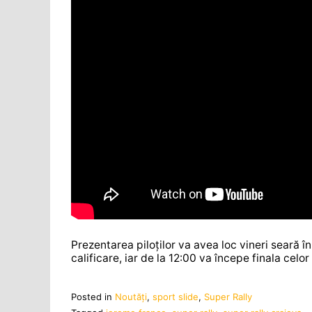
Prezentarea piloților va avea loc vineri seară 
calificare, iar de la 12:00 va începe finala celo
Posted in
Noutăţi
,
sport slide
,
Super Rally