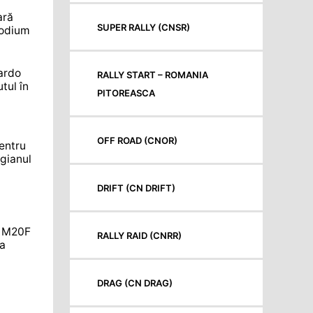
ară
SUPER RALLY (CNSR)
podium
cardo
RALLY START – ROMANIA
tul în
PITOREASCA
OFF ROAD (CNOR)
entru
lgianul
DRIFT (CN DRIFT)
a M20F
RALLY RAID (CNRR)
la
DRAG (CN DRAG)