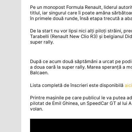
Pe un monopost Formula Renault, liderul autor
titlul, iar singurul care îi poate amâna sărbăt
în primele două runde, însă etapa trecută a ab
De la start nu vor lipsi nici alți piloți străini
Tarabelli (Renault New Clio R3) și belgianul Di
super rally.
După ce acum două săptămâni a urcat pe podiu
a doua oară la super rally. Marea speranță a m
Balcaen.
Lista completă de înscrieri este disponibilă
aic
Printre mașinile pe care publicul le va putea 
pilotat de Emil Ghinea, un SpeedCar GT al lui
volan.