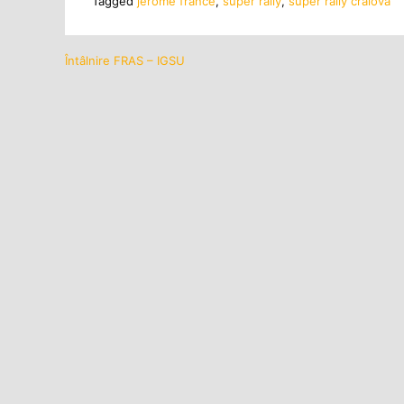
Tagged
jerome france
,
super rally
,
super rally craiova
Întâlnire FRAS – IGSU
Navigare
în
articole