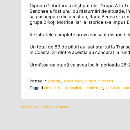
Ciprian Ciobotaru a câștigat clar Grupa A la Tr
Senchea a fost unul cu răsturnări de situație, 
sa participare din acest an, Radu Benea s-a im
grupa 2 Roți Motrice, iar la Istorice s-a impus
Rezultatele complete provizorii sunt disponibi
Un total de 83 de piloți au luat startul la Tra
în Coastă. 31 dintre aceștia au concurat la run
Următoarea etapă va avea loc în perioada 26-27
Posted in
Noutăţi
,
sport slide
,
Viteza in coasta
Tagged
alex mirea
,
transalpina challenge
,
viteza in coas
Vaccinare în viteza a șasea!
Navigare
în
articole