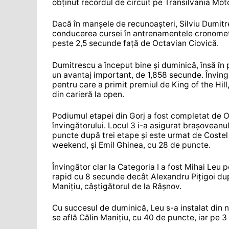
obținut recordul de circuit pe Transilvania Mot
Dacă în manșele de recunoașteri, Silviu Dumitre
conducerea cursei în antrenamentele cronometrat
peste 2,5 secunde față de Octavian Ciovică.
Dumitrescu a început bine și duminică, însă în
un avantaj important, de 1,858 secunde. Învingă
pentru care a primit premiul de King of the Hill
din carieră la open.
Podiumul etapei din Gorj a fost completat de O
învingătorului. Locul 3 i-a asigurat brașoveanulu
puncte după trei etape și este urmat de Costel
weekend, și Emil Ghinea, cu 28 de puncte.
Învingător clar la Categoria I a fost Mihai Leu 
rapid cu 8 secunde decât Alexandru Pițigoi dup
Manițiu, câștigătorul de la Râșnov.
Cu succesul de duminică, Leu s-a instalat din n
se află Călin Manițiu, cu 40 de puncte, iar pe