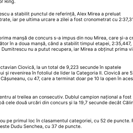
or Ring.
scu a stabilit punctul de referință, Alex Mirea a preluat
e, iar pe ultima urcare a zilei a fost cronometrat cu 2:37,31
 prima manșă de concurs s-a impus din nou Mirea, care și-a c
tor în a doua manșă, când a stabilit timpul etapei, 2:35,447,
, Dumitrescu nu a putut recupera, iar Mirea a obținut prima vi
ctavian Ciovică, la un total de 9,223 secunde în spatele
i și revenirea în fotoliul de lider la Categoria II. Ciovică are 
 Cășuneanu, cu 47, care a terminat doar pe 10 la open în aces
pentru al treilea an consecutiv. Dublul campion național a fost
ă cele două urcări din concurs și la 19,7 secunde decât Căli
ou pe primul loc în clasamentul categoriei, cu 52 de puncte. 
 3 este Dudu Senchea, cu 37 de puncte.