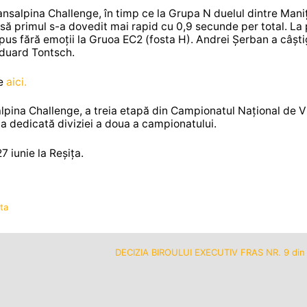
ansalpina Challenge, în timp ce la Grupa N duelul dintre Maniț
însă primul s-a dovedit mai rapid cu 0,9 secunde per total. La
pus fără emoții la Gruoa EC2 (fosta H). Andrei Șerban a câști
 Eduard Tontsch.
le
aici.
nsalpina Challenge, a treia etapă din Campionatul Național de V
da dedicată diviziei a doua a campionatului.
 iunie la Reșița.
ta
DECIZIA BIROULUI EXECUTIV FRAS NR. 9 din 