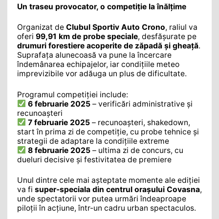
Un traseu provocator, o competiție la înălțime
Organizat de
Clubul Sportiv Auto Crono
, raliul va
oferi
99,91 km de probe speciale
, desfășurate pe
drumuri forestiere acoperite de zăpadă și gheață
.
Suprafața alunecoasă va pune la încercare
îndemânarea echipajelor, iar condițiile meteo
imprevizibile vor adăuga un plus de dificultate.
Programul competiției include:
6 februarie 2025
– verificări administrative și
recunoașteri
7 februarie 2025
– recunoașteri, shakedown,
start în prima zi de competiție, cu probe tehnice și
strategii de adaptare la condițiile extreme
8 februarie 2025
– ultima zi de concurs, cu
dueluri decisive și festivitatea de premiere
Unul dintre cele mai așteptate momente ale ediției
va fi
super-speciala din centrul orașului Covasna
,
unde spectatorii vor putea urmări îndeaproape
piloții în acțiune, într-un cadru urban spectaculos.