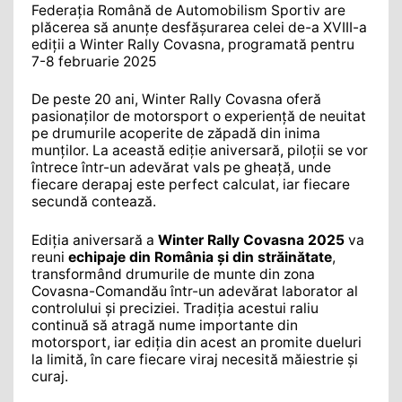
Federația Română de Automobilism Sportiv are
plăcerea să anunțe desfășurarea celei de-a XVIII-a
ediții a Winter Rally Covasna, programată pentru
7-8 februarie 2025
De peste 20 ani, Winter Rally Covasna oferă
pasionaților de motorsport o experiență de neuitat
pe drumurile acoperite de zăpadă din inima
munților. La această ediție aniversară, piloții se vor
întrece într-un adevărat vals pe gheață, unde
fiecare derapaj este perfect calculat, iar fiecare
secundă contează.
Ediția aniversară a
Winter Rally Covasna 2025
va
reuni
echipaje din România și din străinătate
,
transformând drumurile de munte din zona
Covasna-Comandău într-un adevărat laborator al
controlului și preciziei. Tradiția acestui raliu
continuă să atragă nume importante din
motorsport, iar ediția din acest an promite dueluri
la limită, în care fiecare viraj necesită măiestrie și
curaj.