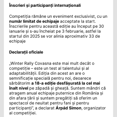
Înscrieri și participanți internaționali
Competiția rămâne un eveniment exclusivist, cu un
număr limitat de echipaje
acceptate la start.
Înscrierile pentru această ediție au început pe 30
ianuarie și s-au încheiat pe 3 februarie, astfel la
startul din 2025 se vor alinia aproximativ 33 de
echipaje
Declarații oficiale
„Winter Rally Covasna este mai mult decât o
competiție – este un test al talentului și al
adaptabilității. Ediția din acest an are o
semnificație specială pentru noi, deoarece
sărbătorim
a
18-a ediție desfășurată la cel mai
înalt nivel
pe zăpadă și gheață. Suntem mândri că
atragem anual echipaje puternice din România și
din afara țării și suntem pregătiți să oferim un
spectacol de neuitat pentru fani și pentru
participanți”, a declarat
Árpád Simon
, organizator
al competiției.