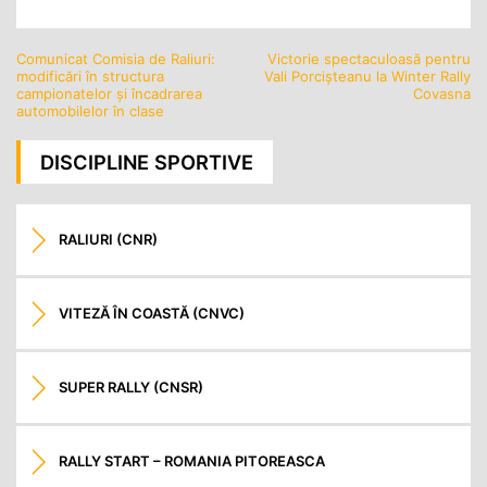
Comunicat Comisia de Raliuri:
Victorie spectaculoasă pentru
Navigare
modificări în structura
Vali Porcișteanu la Winter Rally
în
campionatelor și încadrarea
Covasna
automobilelor în clase
articole
DISCIPLINE SPORTIVE
RALIURI (CNR)
VITEZĂ ÎN COASTĂ (CNVC)
SUPER RALLY (CNSR)
RALLY START – ROMANIA PITOREASCA