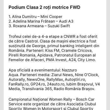
Podium Clasa 2 roți motrice FWD
1. Alina Dumitru – Mini Cooper
2. Adelina Marina Frătean – Audi A3
3. Roxana Armeana – Suzuki Swift
Trofeul celei de-a 4-a etape a CNWR a fost oferit
de către Castrol. Clasa de mașini electrice a fost
susṭinută de George, primul banking inteligent din
România. Parteneri: Kiss FM, Cramele Cricova,
Pirelli Romania, Apidava, Patronatul European al
Femeilor de Afaceri, PMA Invest, A24, City Limo.
Apa oficială a evenimentului: Nazzuro
Aqua. Parteneri media: Ziarul News, Nine O’Clock,
Autorally, NewsOne, RallyMax, Autoştiri.ro,
FanRally.ro, GP24.ro, 24auto.ro, Iubim Braşovul, V4
Media, Transilvania 365, Radio România Braşov.
Campionatul Național Women Rally – Bosch Car
Service este organizat de către Asociaṭia Clubul
Sportiv Women In Motorsport şi Clubul Sportiv