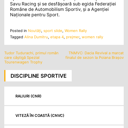
Savu Racing şi se desfăşoară sub egida Federației
Române de Automobilism Sportiv, şi a Agenției
Naționale pentru Sport.
Posted in
Noutăţi
,
sport slide
,
Women Rally
Tagged
Alina Dumitru
,
etapa 4
,
prejmer
,
women rally
Tudor Tudurachi, primul român
TNMVC: Dacia Revival a marcat
Navigare
care câștigă Spezial
finalul de sezon la Poiana Brașov
în
Tourenwagen Trophy
articole
DISCIPLINE SPORTIVE
RALIURI (CNR)
VITEZĂ ÎN COASTĂ (CNVC)