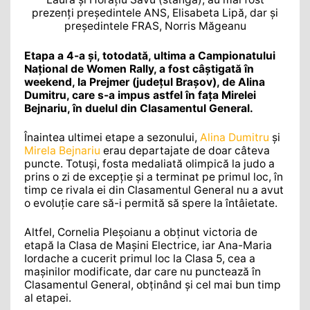
prezenți președintele ANS, Elisabeta Lipă, dar și
președintele FRAS, Norris Măgeanu
Etapa a 4-a și, totodată, ultima a Campionatului
Național de Women Rally, a fost câștigată în
weekend, la Prejmer (județul Brașov), de Alina
Dumitru, care s-a impus astfel în fața Mirelei
Bejnariu, în duelul din Clasamentul General.
Înaintea ultimei etape a sezonului,
Alina Dumitru
şi
Mirela Bejnariu
erau departajate de doar câteva
puncte. Totuși, fosta medaliată olimpică la judo a
prins o zi de excepție și a terminat pe primul loc, în
timp ce rivala ei din Clasamentul General nu a avut
o evoluție care să-i permită să spere la întâietate.
Altfel, Cornelia Pleşoianu a obținut victoria de
etapă la Clasa de Maşini Electrice, iar Ana-Maria
Iordache a cucerit primul loc la Clasa 5, cea a
maşinilor modificate, dar care nu punctează în
Clasamentul General, obṭinând şi cel mai bun timp
al etapei.