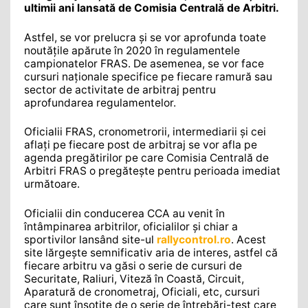
ultimii ani lansată de Comisia Centrală de Arbitri.
Astfel, se vor prelucra și se vor aprofunda toate
noutățile apărute în 2020 în regulamentele
campionatelor FRAS. De asemenea, se vor face
cursuri naționale specifice pe fiecare ramură sau
sector de activitate de arbitraj pentru
aprofundarea regulamentelor.
Oficialii FRAS, cronometrorii, intermediarii și cei
aflați pe fiecare post de arbitraj se vor afla pe
agenda pregătirilor pe care Comisia Centrală de
Arbitri FRAS o pregătește pentru perioada imediat
următoare.
Oficialii din conducerea CCA au venit în
întâmpinarea arbitrilor, oficialilor și chiar a
sportivilor lansând site-ul
rallycontrol.ro
. Acest
site lărgește semnificativ aria de interes, astfel că
fiecare arbitru va găsi o serie de cursuri de
Securitate, Raliuri, Viteză în Coastă, Circuit,
Aparatură de cronometraj, Oficiali, etc, cursuri
care sunt însoțite de o serie de întrebări-test care