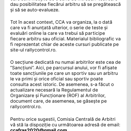
dau posibilitatea fiecărui arbitru să se pregătească
și să se auto-evalueze.
Tot în acest context, CCA va organiza, la o dată
care va fi anunțată ulterior, o serie de teste și
evaluări online la care va trebui să participe
fiecare arbitru sau oficial. Materialul bibliografic va
fi reprezentat chiar de aceste cursuri publicate pe
site-ul rallycontrol.ro.
O secțiune dedicată nu numai arbitrilor este cea de
”Sancțiuni”. Aici, pe parcursul anului, vor fi afișate
toate sancțiunile pe care un sportiv sau un arbitru
le va primi și orice oficial sau sportiv poate
consulta acest istoric. De asemenea, s-a făcut o
actualizare necesară la Regulamentul de
Organizare și Funcționare (ROF) al Arbitrilor,
document care, de asemenea, se găsește pe
rallycontrol.ro.
Pentru orice sugestii, Comisia Centrală de Arbitri
vă stă la dispoziție cu următoarea adresă de email:
ccafras2020@gmail.com.