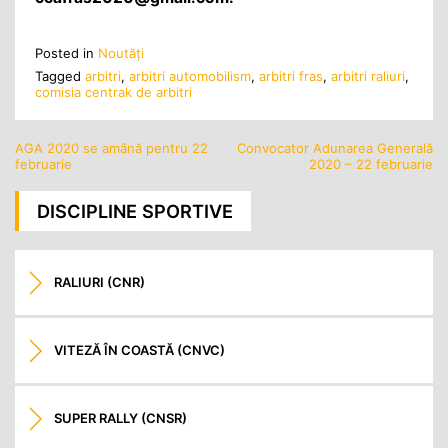
Posted in
Noutăţi
Tagged
arbitri
,
arbitri automobilism
,
arbitri fras
,
arbitri raliuri
,
comisia centrak de arbitri
AGA 2020 se amână pentru 22
Convocator Adunarea Generală
Navigare
februarie
2020 – 22 februarie
în
articole
DISCIPLINE SPORTIVE
RALIURI (CNR)
VITEZĂ ÎN COASTĂ (CNVC)
SUPER RALLY (CNSR)