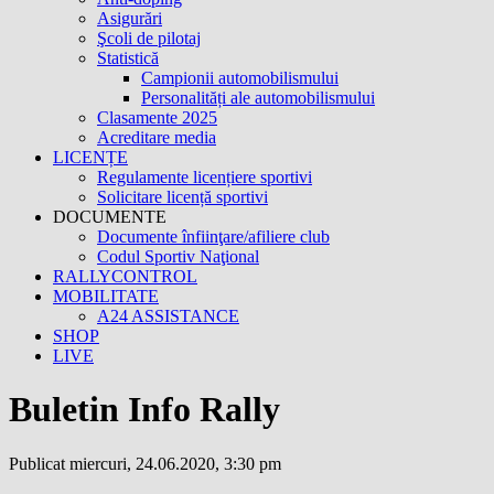
Asigurări
Şcoli de pilotaj
Statistică
Campionii automobilismului
Personalități ale automobilismului
Clasamente 2025
Acreditare media
LICENȚE
Regulamente licențiere sportivi
Solicitare licență sportivi
DOCUMENTE
Documente înfiinţare/afiliere club
Codul Sportiv Naţional
RALLYCONTROL
MOBILITATE
A24 ASSISTANCE
SHOP
LIVE
Buletin Info Rally
Publicat miercuri, 24.06.2020, 3:30 pm