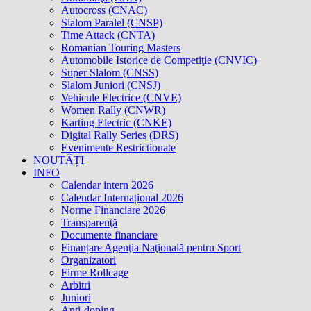
Autocross (CNAC)
Slalom Paralel (CNSP)
Time Attack (CNTA)
Romanian Touring Masters
Automobile Istorice de Competiţie (CNVIC)
Super Slalom (CNSS)
Slalom Juniori (CNSJ)
Vehicule Electrice (CNVE)
Women Rally (CNWR)
Karting Electric (CNKE)
Digital Rally Series (DRS)
Evenimente Restrictionate
NOUTĂȚI
INFO
Calendar intern 2026
Calendar Internațional 2026
Norme Financiare 2026
Transparenţă
Documente financiare
Finanțare Agenţia Naţională pentru Sport
Organizatori
Firme Rollcage
Arbitri
Juniori
Anti-doping