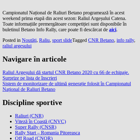
Campionatul Național de Raliuri Betano programează în acest
weekend prima etapă din acest sezon: Raliul Argeșului Catena.
Toate informațiile premergătoare competiției sunt disponibile în
buletinul Betano Info Rally, care poate fi descărcat de
aici
.
Posted in
Noutăţi
,
Raliu
,
sport slide
Tagged
CNR Betano
,
info rally
,
raliul argesului
Navigare în articole
Raliul Argeșului dă startul CNR Betano 2020 cu 66 de echipaje.
Surprize pe lista de înscrieri
Sistem de monitorizare de ultimă generație folosit în Campionatul
Național de Raliuri Betano
Discipline sportive
Raliuri (CNR)
Viteză în Coastă (CNVC)
Super Rally (CNSR)
Rally Start – Romania Pitoreasca
Off Road (CNOR)