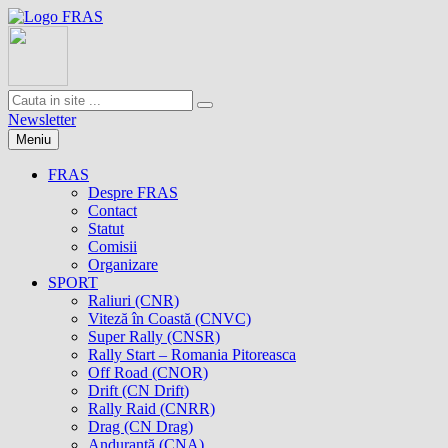
Newsletter
Meniu
FRAS
Despre FRAS
Contact
Statut
Comisii
Organizare
SPORT
Raliuri (CNR)
Viteză în Coastă (CNVC)
Super Rally (CNSR)
Rally Start – Romania Pitoreasca
Off Road (CNOR)
Drift (CN Drift)
Rally Raid (CNRR)
Drag (CN Drag)
Anduranţă (CNA)