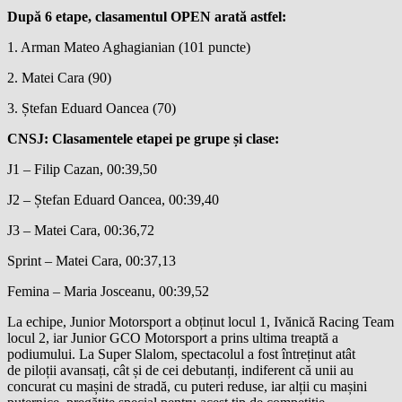
După 6 etape, clasamentul OPEN arată astfel:
1. Arman Mateo Aghagianian (101 puncte)
2. Matei Cara (90)
3. Ștefan Eduard Oancea (70)
CNSJ:
Clasamentele etapei pe grupe și clase
:
J1 – Filip Cazan, 00:39,50
J2 – Ștefan Eduard Oancea, 00:39,40
J3 – Matei Cara, 00:36,72
Sprint – Matei Cara, 00:37,13
Femina – Maria Josceanu, 00:39,52
La echipe, Junior Motorsport a obținut locul 1, Ivănică Racing Team
locul 2, iar Junior GCO Motorsport a prins ultima treaptă a
podiumului. La Super Slalom, spectacolul a fost întreținut atât
de piloții avansați, cât și de cei debutanți, indiferent că unii au
concurat cu mașini de stradă, cu puteri reduse, iar alții cu mașini