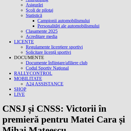
Asigurări
Şcoli de pilotaj
Statistică
Campionii automobilismului
Personalități ale automobilismului
Clasamente 2025
Acreditare media
LICENȚE
Regulamente licențiere sportivi
Solicitare licență sportivi
DOCUMENTE
Documente înfiinţare/afiliere club
Codul Sportiv Naţional
RALLYCONTROL
MOBILITATE
A24 ASSISTANCE
SHOP
LIVE
CNSJ și CNSS: Victorii în
premieră pentru Matei Cara și
Mihai Mateescu