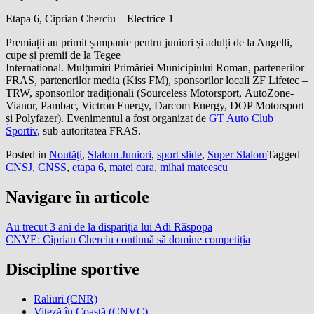
Etapa 6, Ciprian Cherciu – Electrice 1
Premiații au primit șampanie pentru juniori și adulți de la Angelli,
cupe și premii de la Tegee
International. Mulțumiri Primăriei Municipiului Roman, partenerilor
FRAS, partenerilor media (Kiss FM), sponsorilor locali ZF Lifetec –
TRW, sponsorilor tradiționali (Sourceless Motorsport, AutoZone-
Vianor, Pambac, Victron Energy, Darcom Energy, DOP Motorsport
și Polyfazer). Evenimentul a fost organizat de
GT Auto Club
Sportiv
, sub autoritatea FRAS.
Posted in
Noutăţi
,
Slalom Juniori
,
sport slide
,
Super Slalom
Tagged
CNSJ
,
CNSS
,
etapa 6
,
matei cara
,
mihai mateescu
Navigare în articole
Au trecut 3 ani de la dispariția lui Adi Răspopa
CNVE: Ciprian Cherciu continuă să domine competiția
Discipline sportive
Raliuri (CNR)
Viteză în Coastă (CNVC)