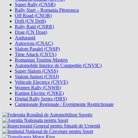
Super Rally (CNSR)
Rally Start – Romania Pitoreasca
Off Road (CNOR)
Drift (CN Drift)
Rally Raid (CNRR)
Drag (CN Drag)
Anduranţă
Autocross (CNAC)
Slalom Paralel (CNSP)
Time Attack (CNTA)
Romanian Touring Masters
Automobile Istorice de Competiţie (CNVIC)
Super Slalom (CNSS)
Slalom Juniori (CNSJ)
Vehicule Electrice (CNVE)
Women Rally (CNWR)
Karting Electric (CNKE)
Digital Rally Series (DRS)
Campionate Regionale / Evenimente Restrictionate