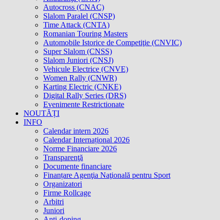
Autocross (CNAC)
Slalom Paralel (CNSP)
Time Attack (CNTA)
Romanian Touring Masters
Automobile Istorice de Competiţie (CNVIC)
Super Slalom (CNSS)
Slalom Juniori (CNSJ)
Vehicule Electrice (CNVE)
Women Rally (CNWR)
Karting Electric (CNKE)
Digital Rally Series (DRS)
Evenimente Restrictionate
NOUTĂȚI
INFO
Calendar intern 2026
Calendar Internațional 2026
Norme Financiare 2026
Transparenţă
Documente financiare
Finanțare Agenţia Naţională pentru Sport
Organizatori
Firme Rollcage
Arbitri
Juniori
Anti-doping