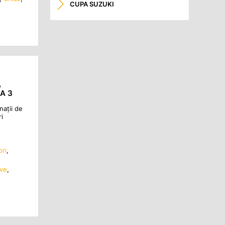
CUPA SUZUKI
,
A 3
ații de
i
ori
,
ive
,