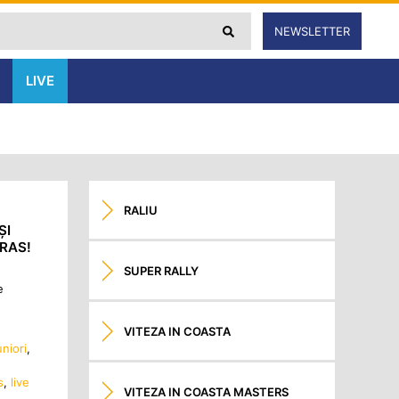
NEWSLETTER
LIVE
RALIU
ȘI
RAS!
SUPER RALLY
e
VITEZA IN COASTA
niori
,
s
,
live
VITEZA IN COASTA MASTERS