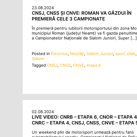
23.08.2024
CNSJ, CNSS ȘI CNVE: ROMAN VA GĂZDUI ÎN
PREMIERĂ CELE 3 CAMPIONATE
În premieră pentru iubitorii motorsportului din zona Mo
municipiul Roman (județul Neamț) va fi gazda penultim
a Campionatelor Naționale de Slalom Juniori, Super […]
Posted in
Electrice
,
Noutăţi
,
Slalom Juniori
,
sport slide
Slalom
Tagged
CNSJ
,
CNSS
,
CNVE
,
etapa 6
02.08.2024
LIVE VIDEO: CNRB – ETAPA 6, CNOR – ETAPA 4
CNRC – ETAPA 4, CNSJ, CNSS, CNVE – ETAPA 
Un weekend plin de motorsport urmează pentru fanii