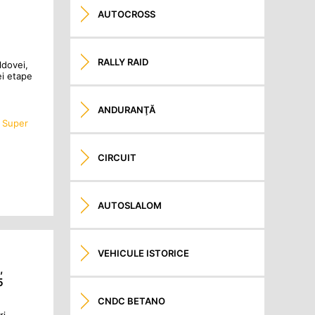
AUTOCROSS
RALLY RAID
ldovei,
ei etape
ANDURANŢĂ
,
Super
CIRCUIT
AUTOSLALOM
VEHICULE ISTORICE
,
5
CNDC BETANO