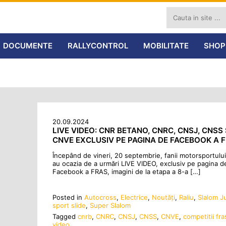
DOCUMENTE
RALLYCONTROL
MOBILITATE
SHOP
20.09.2024
LIVE VIDEO: CNR BETANO, CNRC, CNSJ, CNSS 
CNVE EXCLUSIV PE PAGINA DE FACEBOOK A F
Începând de vineri, 20 septembrie, fanii motorsportului
au ocazia de a urmări LIVE VIDEO, exclusiv pe pagina d
Facebook a FRAS, imagini de la etapa a 8-a […]
Posted in
Autocross
,
Electrice
,
Noutăţi
,
Raliu
,
Slalom Ju
sport slide
,
Super Slalom
Tagged
cnrb
,
CNRC
,
CNSJ
,
CNSS
,
CNVE
,
competitii fra
video