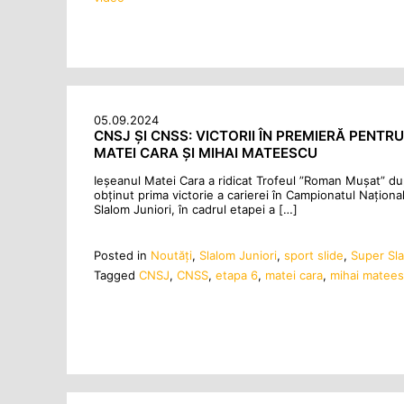
05.09.2024
CNSJ ȘI CNSS: VICTORII ÎN PREMIERĂ PENTRU
MATEI CARA ȘI MIHAI MATEESCU
Ieșeanul Matei Cara a ridicat Trofeul ”Roman Mușat” du
obținut prima victorie a carierei în Campionatul Naționa
Slalom Juniori, în cadrul etapei a […]
Posted in
Noutăţi
,
Slalom Juniori
,
sport slide
,
Super Sl
Tagged
CNSJ
,
CNSS
,
etapa 6
,
matei cara
,
mihai matee