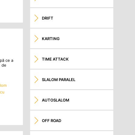
DRIFT
KARTING
TIME ATTACK
pă ce a
l de
SLALOM PARALEL
alom
scu
AUTOSLALOM
OFF ROAD