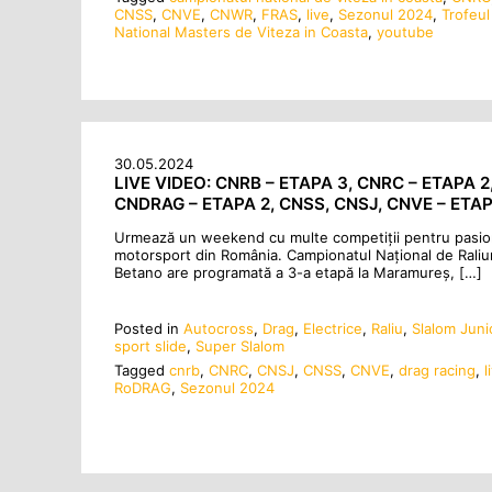
CNSS
,
CNVE
,
CNWR
,
FRAS
,
live
,
Sezonul 2024
,
Trofeul
National Masters de Viteza in Coasta
,
youtube
30.05.2024
LIVE VIDEO: CNRB – ETAPA 3, CNRC – ETAPA 2
CNDRAG – ETAPA 2, CNSS, CNSJ, CNVE – ETAP
Urmează un weekend cu multe competiții pentru pasion
motorsport din România. Campionatul Național de Raliur
Betano are programată a 3-a etapă la Maramureș, […]
Posted in
Autocross
,
Drag
,
Electrice
,
Raliu
,
Slalom Juni
sport slide
,
Super Slalom
Tagged
cnrb
,
CNRC
,
CNSJ
,
CNSS
,
CNVE
,
drag racing
,
l
RoDRAG
,
Sezonul 2024