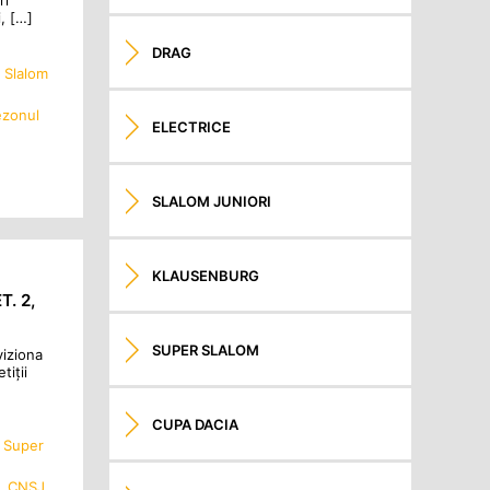
ri
, […]
DRAG
,
Slalom
ezonul
ELECTRICE
SLALOM JUNIORI
KLAUSENBURG
T. 2,
SUPER SLALOM
viziona
iții
CUPA DACIA
,
Super
,
CNSJ
,