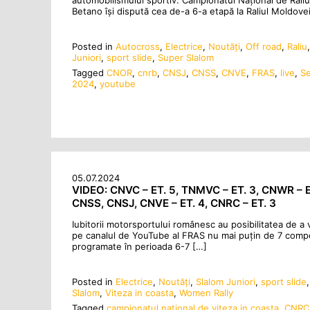
automobilismului sportiv. Campionatul Național de Raliu
Betano își dispută cea de-a 6-a etapă la Raliul Moldovei
Posted in
Autocross
,
Electrice
,
Noutăţi
,
Off road
,
Raliu
Juniori
,
sport slide
,
Super Slalom
Tagged
CNOR
,
cnrb
,
CNSJ
,
CNSS
,
CNVE
,
FRAS
,
live
,
S
2024
,
youtube
05.07.2024
VIDEO: CNVC – ET. 5, TNMVC – ET. 3, CNWR – E
CNSS, CNSJ, CNVE – ET. 4, CNRC – ET. 3
Iubitorii motorsportului românesc au posibilitatea de a 
pe canalul de YouTube al FRAS nu mai puțin de 7 compet
programate în perioada 6-7 […]
Posted in
Electrice
,
Noutăţi
,
Slalom Juniori
,
sport slide
Slalom
,
Viteza in coasta
,
Women Rally
Tagged
campionatul national de viteza in coasta
,
CNRC