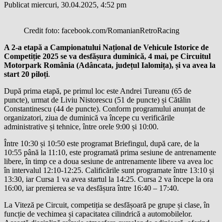
Publicat miercuri, 30.04.2025, 4:52 pm
Credit foto: facebook.com/RomanianRetroRacing
A 2-a etapă a Campionatului Național de Vehicule Istorice de
Competiție 2025 se va desfășura duminică, 4 mai, pe Circuitul
Motorpark România (Adâncata, județul Ialomița), și va avea la
start 20 piloți
.
După prima etapă, pe primul loc este Andrei Tureanu (65 de
puncte), urmat de Liviu Nistorescu (51 de puncte) și Cătălin
Constantinescu (44 de puncte). Conform programului anunțat de
organizatori, ziua de duminică va începe cu verificările
administrative și tehnice, între orele 9:00 și 10:00.
Între 10:30 și 10:50 este programat Briefingul, după care, de la
10:55 până la 11:10, este programată prima sesiune de antrenamente
libere, în timp ce a doua sesiune de antrenamente libere va avea loc
în intervalul 12:10-12:25. Calificările sunt programate între 13:10 și
13:30, iar Cursa 1 va avea startul la 14:25. Cursa 2 va începe la ora
16:00, iar premierea se va desfășura între 16:40 – 17:40.
La Viteză pe Circuit, competiția se desfășoară pe grupe și clase, în
funcție de vechimea și capacitatea cilindrică a automobilelor.