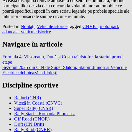
Această disciplină reînvie atmosfera curselor de odinioară, oferind
participanților ocazia de a concura la volanul unor automobile ce
poartă specificul epocii în care scriau legende pe probele speciale ale
raliurilor consacrate sau pe circuite renumite.
Posted in
Noutăţi
,
Vehicule istorice
Tagged
CNVIC
,
motorpark
adancata
,
vehicule istorice
Navigare în articole
Formula 4: Viișoreanu, Dună și Cosma-Cristofor, la startul primei
etape
Sezonul 2025 din C.N de Super Slalom, Slalom Juniori și Vehicule
Electrice debutează la Ploiești
Discipline sportive
Raliuri (CNR)
Viteză în Coastă (CNVC)
Super Rally (CNSR)
Rally Start – Romania Pitoreasca
Off Road (CNOR)
Drift (CN Drift)
Rally Raid (CNRR)