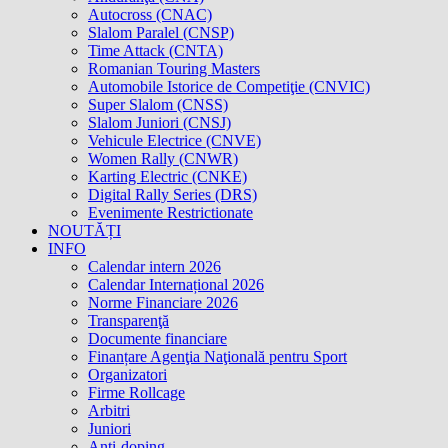
Autocross (CNAC)
Slalom Paralel (CNSP)
Time Attack (CNTA)
Romanian Touring Masters
Automobile Istorice de Competiţie (CNVIC)
Super Slalom (CNSS)
Slalom Juniori (CNSJ)
Vehicule Electrice (CNVE)
Women Rally (CNWR)
Karting Electric (CNKE)
Digital Rally Series (DRS)
Evenimente Restrictionate
NOUTĂȚI
INFO
Calendar intern 2026
Calendar Internațional 2026
Norme Financiare 2026
Transparenţă
Documente financiare
Finanțare Agenţia Naţională pentru Sport
Organizatori
Firme Rollcage
Arbitri
Juniori
Anti-doping