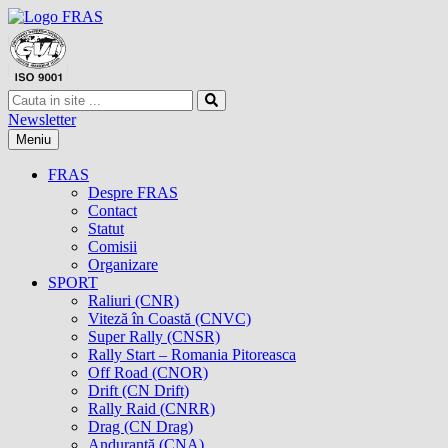
Newsletter
Meniu
FRAS
Despre FRAS
Contact
Statut
Comisii
Organizare
SPORT
Raliuri (CNR)
Viteză în Coastă (CNVC)
Super Rally (CNSR)
Rally Start – Romania Pitoreasca
Off Road (CNOR)
Drift (CN Drift)
Rally Raid (CNRR)
Drag (CN Drag)
Anduranţă (CNA)