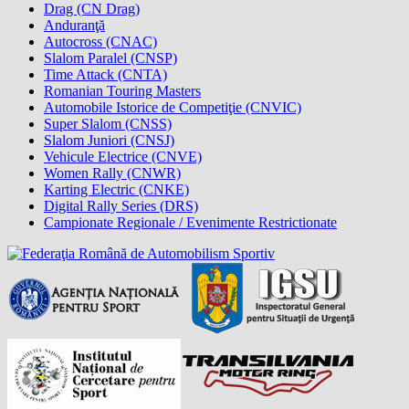
Drag (CN Drag)
Anduranţă
Autocross (CNAC)
Slalom Paralel (CNSP)
Time Attack (CNTA)
Romanian Touring Masters
Automobile Istorice de Competiţie (CNVIC)
Super Slalom (CNSS)
Slalom Juniori (CNSJ)
Vehicule Electrice (CNVE)
Women Rally (CNWR)
Karting Electric (CNKE)
Digital Rally Series (DRS)
Campionate Regionale / Evenimente Restrictionate