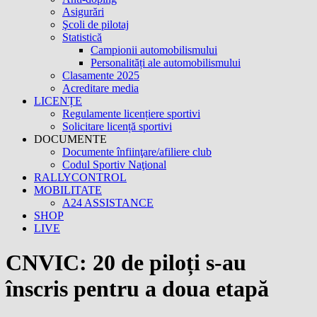
Asigurări
Şcoli de pilotaj
Statistică
Campionii automobilismului
Personalități ale automobilismului
Clasamente 2025
Acreditare media
LICENȚE
Regulamente licențiere sportivi
Solicitare licență sportivi
DOCUMENTE
Documente înfiinţare/afiliere club
Codul Sportiv Naţional
RALLYCONTROL
MOBILITATE
A24 ASSISTANCE
SHOP
LIVE
CNVIC: 20 de piloți s-au
înscris pentru a doua etapă