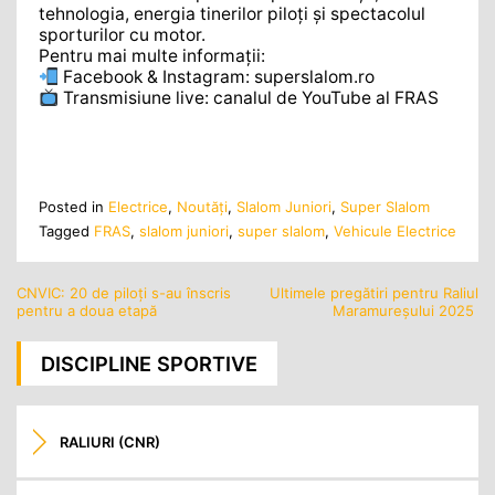
tehnologia, energia tinerilor piloți și spectacolul
sporturilor cu motor.
Pentru mai multe informații:
Facebook & Instagram: superslalom.ro
Transmisiune live: canalul de YouTube al FRAS
Posted in
Electrice
,
Noutăţi
,
Slalom Juniori
,
Super Slalom
Tagged
FRAS
,
slalom juniori
,
super slalom
,
Vehicule Electrice
CNVIC: 20 de piloți s-au înscris
Ultimele pregătiri pentru Raliul
Navigare
pentru a doua etapă
Maramureșului 2025
în
articole
DISCIPLINE SPORTIVE
RALIURI (CNR)