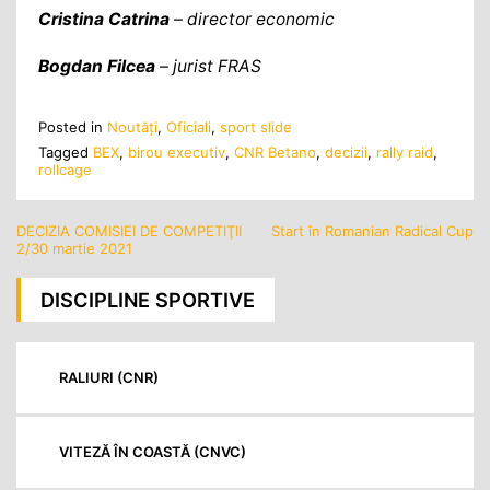
Cristina Catrina
– director economic
Bogdan Filcea
– jurist FRAS
Posted in
Noutăţi
,
Oficiali
,
sport slide
Tagged
BEX
,
birou executiv
,
CNR Betano
,
decizii
,
rally raid
,
rollcage
DECIZIA COMISIEI DE COMPETIŢII
Start în Romanian Radical Cup
Navigare
2/30 martie 2021
în
articole
DISCIPLINE SPORTIVE
RALIURI (CNR)
VITEZĂ ÎN COASTĂ (CNVC)