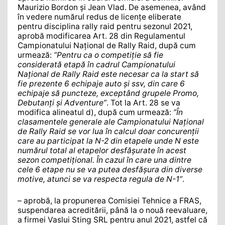
Maurizio Bordon și Jean Vlad. De asemenea, având
în vedere numărul redus de licențe eliberate
pentru disciplina rally raid pentru sezonul 2021,
aprobă modificarea Art. 28 din Regulamentul
Campionatului Național de Rally Raid, după cum
urmează:
”Pentru ca o competiție să fie
considerată etapă în cadrul Campionatului
Național de Rally Raid este necesar ca la start să
fie prezente 6 echipaje auto și ssv, din care 6
echipaje să puncteze, exceptând grupele Promo,
Debutanți și Adventure”
. Tot la Art. 28 se va
modifica alineatul d), după cum urmează:
”În
clasamentele generale ale Campionatului Național
de Rally Raid se vor lua în calcul doar concurenții
care au participat la N-2 din etapele unde N este
numărul total al etapelor desfășurate în acest
sezon competițional. În cazul în care una dintre
cele 6 etape nu se va putea desfășura din diverse
motive, atunci se va respecta regula de N-1”
.
– aprobă, la propunerea Comisiei Tehnice a FRAS,
suspendarea acreditării, până la o nouă reevaluare,
a firmei Vaslui Sting SRL pentru anul 2021, astfel că