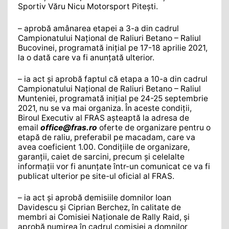
Sportiv Văru Nicu Motorsport Pitești.
– aprobă amânarea etapei a 3-a din cadrul
Campionatului Național de Raliuri Betano – Raliul
Bucovinei, programată inițial pe 17-18 aprilie 2021,
la o dată care va fi anunțată ulterior.
– ia act și aprobă faptul că etapa a 10-a din cadrul
Campionatului Național de Raliuri Betano – Raliul
Munteniei, programată inițial pe 24-25 septembrie
2021, nu se va mai organiza. În aceste condiții,
Biroul Executiv al FRAS așteaptă la adresa de
email
office@fras.ro
oferte de organizare pentru o
etapă de raliu, preferabil pe macadam, care va
avea coeficient 1.00. Condițiile de organizare,
garanții, caiet de sarcini, precum și celelalte
informații vor fi anunțate într-un comunicat ce va fi
publicat ulterior pe site-ul oficial al FRAS.
– ia act și aprobă demisiile domnilor Ioan
Davidescu și Ciprian Berchez, în calitate de
membri ai Comisiei Naționale de Rally Raid, și
aprobă numirea în cadrul comisiei a domnilor