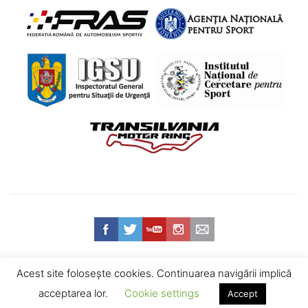
Acest site foloseşte cookies. Continuarea navigării implică
Web design
© 2026 Federația Română de Automobilism Sportiv -
acceptarea lor.
Cookie settings
Accept
Termeni și Condiții
•
Politica de confidențialitate
•
Contact