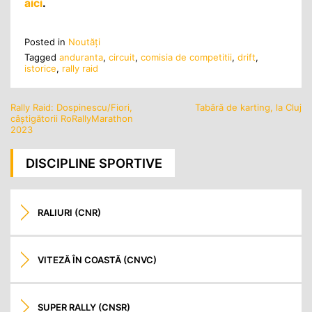
aici
.
Posted in
Noutăţi
Tagged
anduranta
,
circuit
,
comisia de competitii
,
drift
,
istorice
,
rally raid
Rally Raid: Dospinescu/Fiori,
Tabără de karting, la Cluj
Navigare
câștigătorii RoRallyMarathon
în
2023
articole
DISCIPLINE SPORTIVE
RALIURI (CNR)
VITEZĂ ÎN COASTĂ (CNVC)
SUPER RALLY (CNSR)