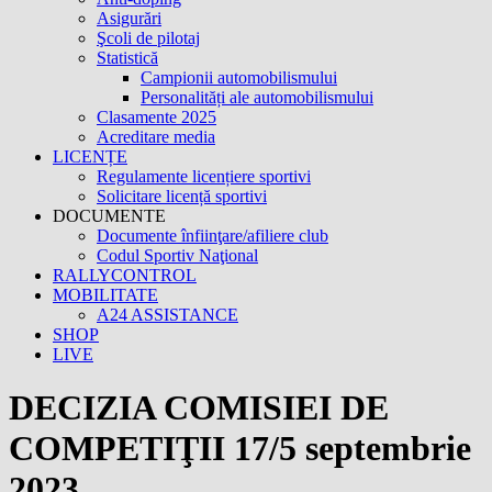
Asigurări
Şcoli de pilotaj
Statistică
Campionii automobilismului
Personalități ale automobilismului
Clasamente 2025
Acreditare media
LICENȚE
Regulamente licențiere sportivi
Solicitare licență sportivi
DOCUMENTE
Documente înfiinţare/afiliere club
Codul Sportiv Naţional
RALLYCONTROL
MOBILITATE
A24 ASSISTANCE
SHOP
LIVE
DECIZIA COMISIEI DE
COMPETIŢII 17/5 septembrie
2023