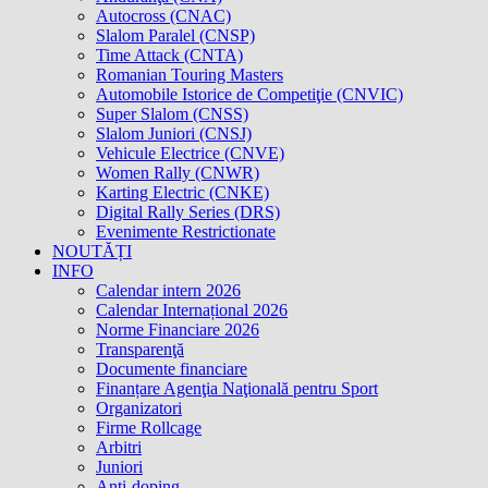
Autocross (CNAC)
Slalom Paralel (CNSP)
Time Attack (CNTA)
Romanian Touring Masters
Automobile Istorice de Competiţie (CNVIC)
Super Slalom (CNSS)
Slalom Juniori (CNSJ)
Vehicule Electrice (CNVE)
Women Rally (CNWR)
Karting Electric (CNKE)
Digital Rally Series (DRS)
Evenimente Restrictionate
NOUTĂȚI
INFO
Calendar intern 2026
Calendar Internațional 2026
Norme Financiare 2026
Transparenţă
Documente financiare
Finanțare Agenţia Naţională pentru Sport
Organizatori
Firme Rollcage
Arbitri
Juniori
Anti-doping