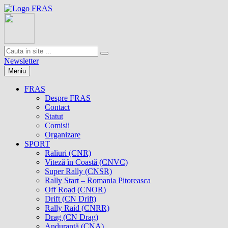
Newsletter
Meniu
FRAS
Despre FRAS
Contact
Statut
Comisii
Organizare
SPORT
Raliuri (CNR)
Viteză în Coastă (CNVC)
Super Rally (CNSR)
Rally Start – Romania Pitoreasca
Off Road (CNOR)
Drift (CN Drift)
Rally Raid (CNRR)
Drag (CN Drag)
Anduranţă (CNA)