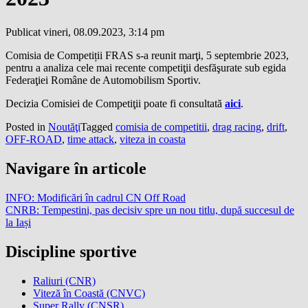
Publicat vineri, 08.09.2023, 3:14 pm
Comisia de Competiții FRAS s-a reunit marţi, 5 septembrie 2023,
pentru a analiza cele mai recente competiţii desfăşurate sub egida
Federaţiei Române de Automobilism Sportiv.
Decizia Comisiei de Competiţii poate fi consultată
aici
.
Posted in
Noutăţi
Tagged
comisia de competitii
,
drag racing
,
drift
,
OFF-ROAD
,
time attack
,
viteza in coasta
Navigare în articole
INFO: Modificări în cadrul CN Off Road
CNRB: Tempestini, pas decisiv spre un nou titlu, după succesul de
la Iași
Discipline sportive
Raliuri (CNR)
Viteză în Coastă (CNVC)
Super Rally (CNSR)