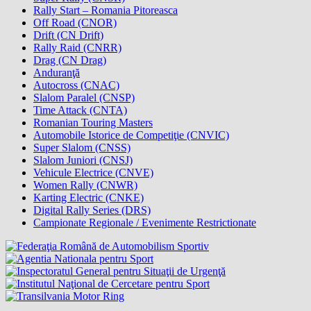
Rally Start – Romania Pitoreasca
Off Road (CNOR)
Drift (CN Drift)
Rally Raid (CNRR)
Drag (CN Drag)
Anduranţă
Autocross (CNAC)
Slalom Paralel (CNSP)
Time Attack (CNTA)
Romanian Touring Masters
Automobile Istorice de Competiţie (CNVIC)
Super Slalom (CNSS)
Slalom Juniori (CNSJ)
Vehicule Electrice (CNVE)
Women Rally (CNWR)
Karting Electric (CNKE)
Digital Rally Series (DRS)
Campionate Regionale / Evenimente Restrictionate