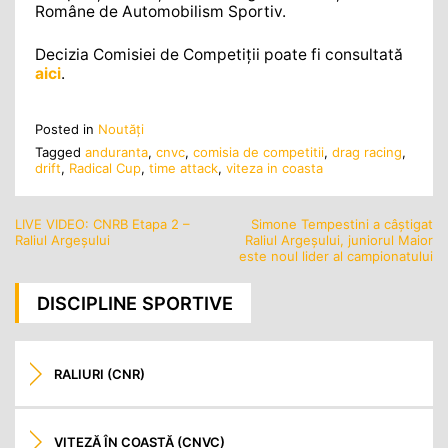
Române de Automobilism Sportiv.
Decizia Comisiei de Competiţii poate fi consultată
aici
.
Posted in
Noutăţi
Tagged
anduranta
,
cnvc
,
comisia de competitii
,
drag racing
,
drift
,
Radical Cup
,
time attack
,
viteza in coasta
LIVE VIDEO: CNRB Etapa 2 –
Simone Tempestini a câștigat
Navigare
Raliul Argeșului
Raliul Argeșului, juniorul Maior
în
este noul lider al campionatului
articole
DISCIPLINE SPORTIVE
RALIURI (CNR)
VITEZĂ ÎN COASTĂ (CNVC)