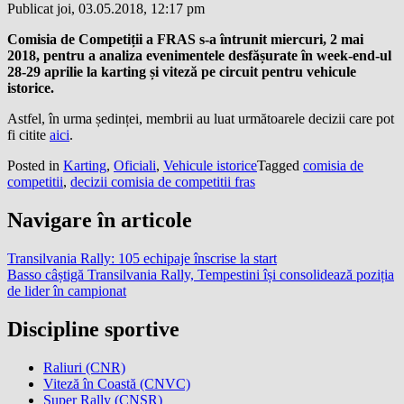
Publicat joi, 03.05.2018, 12:17 pm
Comisia de Competiții a FRAS s-a întrunit miercuri, 2 mai
2018, pentru a analiza evenimentele desfășurate în week-end-ul
28-29 aprilie la karting și viteză pe circuit pentru vehicule
istorice.
Astfel, în urma ședinței, membrii au luat următoarele decizii care pot
fi citite
aici
.
Posted in
Karting
,
Oficiali
,
Vehicule istorice
Tagged
comisia de
competitii
,
decizii comisia de competitii fras
Navigare în articole
Transilvania Rally: 105 echipaje înscrise la start
Basso câștigă Transilvania Rally, Tempestini își consolidează poziția
de lider în campionat
Discipline sportive
Raliuri (CNR)
Viteză în Coastă (CNVC)
Super Rally (CNSR)