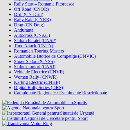
Rally Start – Romania Pitoreasca
Off Road (CNOR)
Drift (CN Drift)
Rally Raid (CNRR)
Drag (CN Drag)
Anduranţă
Autocross (CNAC)
Slalom Paralel (CNSP)
Time Attack (CNTA)
Romanian Touring Masters
Automobile Istorice de Competiţie (CNVIC)
Super Slalom (CNSS)
Slalom Juniori (CNSJ)
Vehicule Electrice (CNVE)
Women Rally (CNWR)
Karting Electric (CNKE)
Digital Rally Series (DRS)
Campionate Regionale / Evenimente Restrictionate