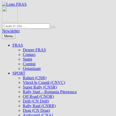
Newsletter
Meniu
FRAS
Despre FRAS
Contact
Statut
Comisii
Organizare
SPORT
Raliuri (CNR)
Viteză în Coastă (CNVC)
Super Rally (CNSR)
Rally Start – Romania Pitoreasca
Off Road (CNOR)
Drift (CN Drift)
Rally Raid (CNRR)
Drag (CN Drag)
Anduranţă (CNA)