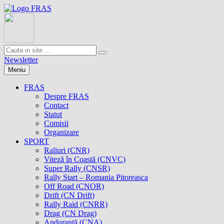
Newsletter
Meniu
FRAS
Despre FRAS
Contact
Statut
Comisii
Organizare
SPORT
Raliuri (CNR)
Viteză în Coastă (CNVC)
Super Rally (CNSR)
Rally Start – Romania Pitoreasca
Off Road (CNOR)
Drift (CN Drift)
Rally Raid (CNRR)
Drag (CN Drag)
Anduranţă (CNA)