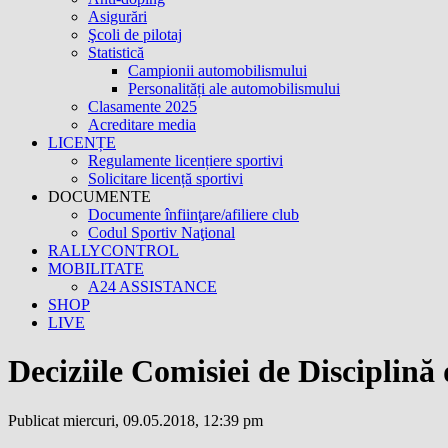
Asigurări
Şcoli de pilotaj
Statistică
Campionii automobilismului
Personalități ale automobilismului
Clasamente 2025
Acreditare media
LICENȚE
Regulamente licențiere sportivi
Solicitare licență sportivi
DOCUMENTE
Documente înfiinţare/afiliere club
Codul Sportiv Naţional
RALLYCONTROL
MOBILITATE
A24 ASSISTANCE
SHOP
LIVE
Deciziile Comisiei de Disciplină
Publicat miercuri, 09.05.2018, 12:39 pm