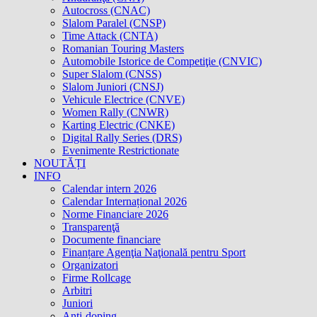
Autocross (CNAC)
Slalom Paralel (CNSP)
Time Attack (CNTA)
Romanian Touring Masters
Automobile Istorice de Competiţie (CNVIC)
Super Slalom (CNSS)
Slalom Juniori (CNSJ)
Vehicule Electrice (CNVE)
Women Rally (CNWR)
Karting Electric (CNKE)
Digital Rally Series (DRS)
Evenimente Restrictionate
NOUTĂȚI
INFO
Calendar intern 2026
Calendar Internațional 2026
Norme Financiare 2026
Transparenţă
Documente financiare
Finanțare Agenţia Naţională pentru Sport
Organizatori
Firme Rollcage
Arbitri
Juniori
Anti-doping