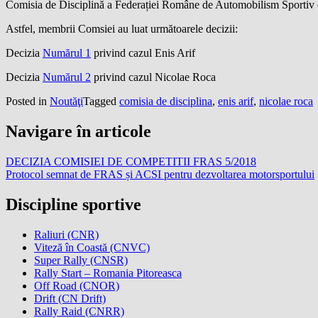
Comisia de Disciplină a Federației Române de Automobilism Sportiv (FRA
Astfel, membrii Comsiei au luat următoarele decizii:
Decizia
Numărul 1
privind cazul Enis Arif
Decizia
Numărul 2
privind cazul Nicolae Roca
Posted in
Noutăţi
Tagged
comisia de disciplina
,
enis arif
,
nicolae roca
Navigare în articole
DECIZIA COMISIEI DE COMPETITII FRAS 5/2018
Protocol semnat de FRAS și ACSI pentru dezvoltarea motorsportului
Discipline sportive
Raliuri (CNR)
Viteză în Coastă (CNVC)
Super Rally (CNSR)
Rally Start – Romania Pitoreasca
Off Road (CNOR)
Drift (CN Drift)
Rally Raid (CNRR)