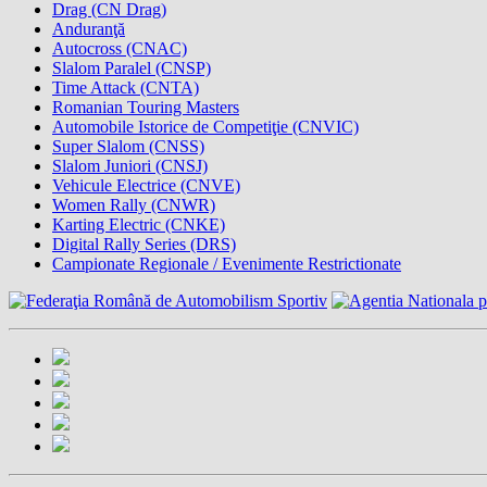
Drag (CN Drag)
Anduranţă
Autocross (CNAC)
Slalom Paralel (CNSP)
Time Attack (CNTA)
Romanian Touring Masters
Automobile Istorice de Competiţie (CNVIC)
Super Slalom (CNSS)
Slalom Juniori (CNSJ)
Vehicule Electrice (CNVE)
Women Rally (CNWR)
Karting Electric (CNKE)
Digital Rally Series (DRS)
Campionate Regionale / Evenimente Restrictionate